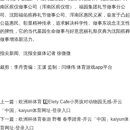
南区殡仪做事公司（浑南区殡仪馆）、福园集团礼节做事分公
司、沈阳福佑殡葬礼节做事公司、浑南区惠民义冢，奋发于凸起
公益惠民、彰显精神传承，追求解决科学性、做事东说念主文性
的脾性，它的当代墓园生命做事与好意思丽礼祭庆典为沈阳殡葬
做事增添新活力。
指尖新闻、沈报全媒体记者 徐微微
裁剪：李丹责编：王潇 监制：闫继伟 体育游戏app平台
上一篇：
欧洲杯体育 2️⃣Elely Cafe小男孩对动物园无感-开云
「中国」kaiyun体育网址-登录入口
下一篇：
欧洲杯体育春游 野餐 春季踏青-开云「中国」kaiyun体
育网址-登录入口