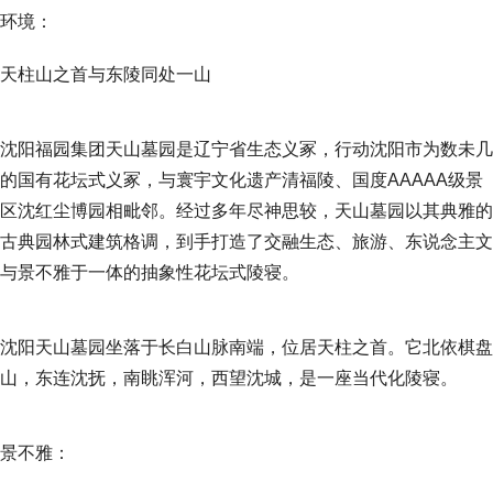
环境：
天柱山之首与东陵同处一山
沈阳福园集团天山墓园是辽宁省生态义冢，行动沈阳市为数未几
的国有花坛式义冢，与寰宇文化遗产清福陵、国度AAAAA级景
区沈红尘博园相毗邻。经过多年尽神思较，天山墓园以其典雅的
古典园林式建筑格调，到手打造了交融生态、旅游、东说念主文
与景不雅于一体的抽象性花坛式陵寝。
沈阳天山墓园坐落于长白山脉南端，位居天柱之首。它北依棋盘
山，东连沈抚，南眺浑河，西望沈城，是一座当代化陵寝。
景不雅：