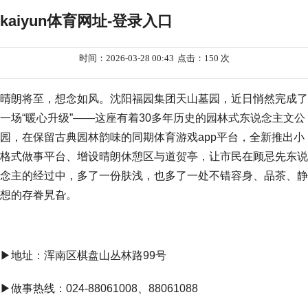
kaiyun体育网址-登录入口
时间：2026-03-28 00:43
点击：150 次
晴朗将至，想念如风。沈阳福园集团天山墓园，近日悄然完成了
一场“暖心升级”——这座有着30多年历史的园林式东说念主文公
园，在保留古典园林韵味的同期体育游戏app平台，全新推出小
格式做事平台、增设晴朗休憩区与道贺亭，让市民在顾忌先东说
念主的经过中，多了一份肤浅，也多了一处不错容身、品茶、静
想的存眷旯旮。
▶地址：浑南区棋盘山丛林路99号
▶做事热线：024-88061008、88061088