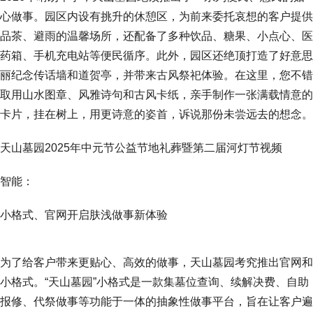
心做事。园区内设有挑升的休憩区，为前来委托哀想的客户提供
品茶、避雨的温馨场所，还配备了多种饮品、糖果、小点心、医
药箱、手机充电站等便民循序。此外，园区还绝顶打造了好意思
丽纪念传话墙和道贺亭，并带来古风祭祀体验。在这里，您不错
取用山水图章、风雅诗句和古风卡纸，亲手制作一张满载情意的
卡片，挂在树上，用更诗意的姿首，诉说那份未尝远去的想念。
天山墓园2025年中元节公益节地礼葬暨第二届河灯节视频
智能：
小格式、官网开启肤浅做事新体验
为了给客户带来更贴心、高效的做事，天山墓园考究推出官网和
小格式。“天山墓园”小格式是一款集墓位查询、续解决费、自助
报修、代祭做事等功能于一体的抽象性做事平台，旨在让客户遍