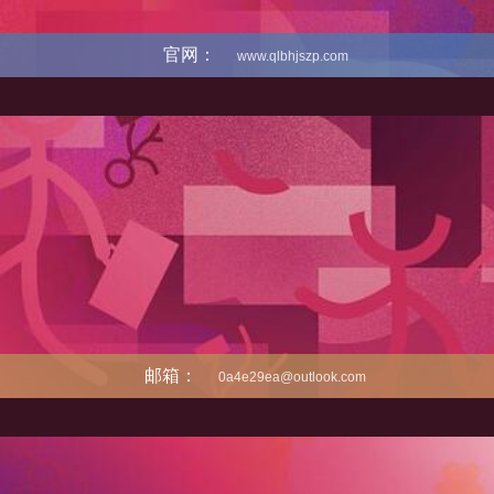
官网：
www.qlbhjszp.com
邮箱：
0a4e29ea@outlook.com