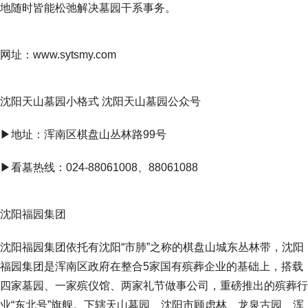
地随时皆能松弛解决墓园干系事务。
网址：www.sytsmy.com
沈阳天山墓园小格式 沈阳天山墓园公众号
▶地址：浑南区棋盘山丛林路99号
▶看墓热线：024-88061008、88061088
沈阳福园集团
沈阳福园集团依托有沈阳“市肺”之称的棋盘山城东丛林带，沈阳
福园集团是浑南区政府在整合5家国有殡葬企业的基础上，搭载
四家墓园、一家殡仪馆、两家礼节做事公司，重磅推出的殡葬行
业“东北号”旗舰。下辖天山墓园、沈阳市顾虑林、龙泉古园、浑