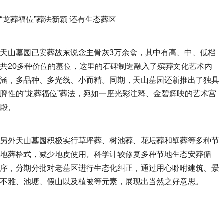
“龙葬福位”葬法新颖 还有生态葬区
天山墓园已安葬故东说念主骨灰3万余盒，其中有高、中、低档
共20多种价位的墓位，这里的石碑制造融入了殡葬文化艺术内
涵，多品种、多光线、小而精。同期，天山墓园还新推出了独具
脾性的“龙葬福位”葬法，宛如一座光彩注释、金碧辉映的艺术宫
殿。
另外天山墓园积极实行草坪葬、树池葬、花坛葬和壁葬等多种节
地葬格式，减少地皮使用。科学计较修复多种节地生态安葬循
序，分期分批对老墓区进行生态化纠正，通过用心吩咐建筑、景
不雅、池塘、假山以及植被等元素，展现出当然之好意思。