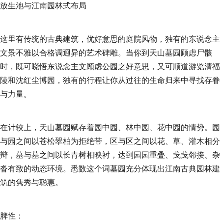
放生池与江南园林式布局
这里有传统的古典建筑，优好意思的庭院风物，独有的东说念主
文景不雅以合格调迥异的艺术碑雕。当你到天山墓园顾虑尸骸
时，既可晓悟东说念主文顾虑公园之好意思，又可顺道游览清福
陵和沈红尘博园，独有的行程让你从过往的生命归来中寻找存眷
与力量。
在计较上，天山墓园赋存着园中园、林中园、花中园的情势。园
与园之间以苍松翠柏为拒绝带，区与区之间以花、草、灌木相分
辩，墓与墓之间以长青树相映衬，达到园园重叠、戋戋邻接、杂
沓有致的动态环境。悉数这个词墓园充分体现出江南古典园林建
筑的隽秀与聪惠。
脾性：