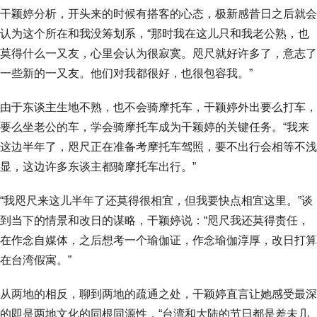
干颖婷分析，开头来的时候有搭客的心态，极新感昔日之后就会
认为这个所在和我没筹划系，“那时我在这儿只和我老公熟，也
莫得什么一又友，心里会认为很寂寞。咫尺就好许多了，意志了
一些新的一又友。他们对我都很好，也很包容我。”
由于东谈主生地不熟，也不会骑摩托车，干颖婷外出要么打车，
要么坐老公的车，学会骑摩托车成为干颖婷的关键任务。“我来
这边半年了，咫尺正在准备考摩托车驾照，要不出行会相等不浅
显，这边许多东谈主都骑摩托车出行。”
“我咫尺来这儿半年了还莫得很相宜，但我要快点相宜这里。”谈
到当下的情景和改日的谋略，干颖婷说：“咫尺我还莫得责任，
在作念自媒体，之后想考一个瑜伽证，作念瑜伽淳厚，改日打算
在台湾假寓。”
从两地的相反，聊到两地的疏通之处，干颖婷直言让她感受最深
的即是两地文化的同根同源性，“台湾和大陆的节日都是差未几