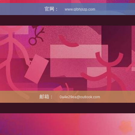
官网：
www.qlbhjszp.com
邮箱：
0a4e29ea@outlook.com