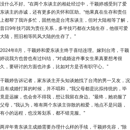
没什么不好。”在两个东谈主的相处经过中，干颖婷感受到了爱
东谈主的赤诚，还有更多的关怀和匡助。“他果真在生存和责任
上都帮了我许多忙，固然他是台湾东谈主，但对大陆相等了解，
昔日9年技巧因为责任关系，多半技巧都在大陆生存，他很可爱
大陆，照旧相等民风大陆的生存了。”
2024年8月，干颖婷和爱东谈主终于喜结连理。嫁到台湾，干颖
婷说我方也曾也有过纠结，“对成婚这件事女生果真要想考很
久，要研讨的方面也许多，比如对方是否有职守心。”
干颖婷告诉记者，家东谈主开头知谈她找了台湾的男一又友，况
且有成婚打算的时候，并不唱和，“我父母都是比拟传统的，毕
竟是远嫁，也会舍不得我，想让我留在身边。”最终，她劝服了
父母，“我认为，唯有两个东谈主弥散的相爱，地点不是问题，
有小的远程，也没筹划系，都不错克服。”
两岸年青东谈主成婚需要办理什么样的手续，干颖婷先容，“除