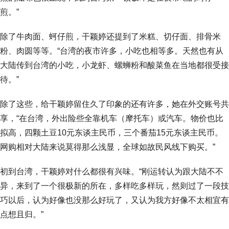
煎。”
除了牛肉面、蚵仔煎，干颖婷还提到了米糕、切仔面、排骨米
粉、肉圆等等。“台湾的夜市许多，小吃也相等多。天然也有从
大陆传到台湾的小吃，小龙虾、螺蛳粉和酸菜鱼在当地都很受接
待。”
除了这些，给干颖婷留住久了印象的还有许多，她在外交账号共
享，“在台湾，外出险些全靠机车（摩托车）或汽车。物价也比
拟高，四颗土豆10元东谈主民币，三个番茄15元东谈主民币。
网购相对大陆来说莫得那么浅显，全球如故民风线下购买。”
初到台湾，干颖婷对什么都很有兴味。“刚运转认为跟大陆不不
异，来到了一个很极新的所在，多样吃多样玩，然则过了一段技
巧以后，认为好像也没那么好玩了，又认为我方好像不太相宜有
点想且归。”