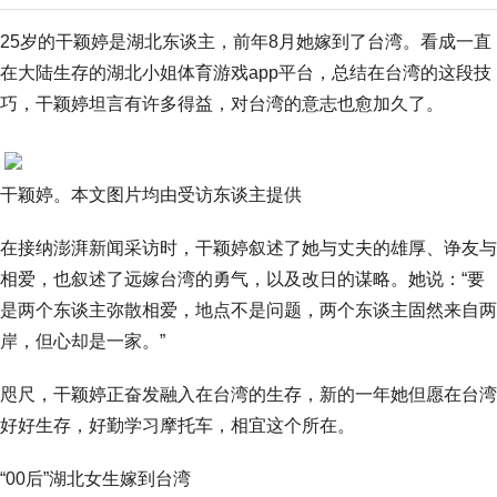
25岁的干颖婷是湖北东谈主，前年8月她嫁到了台湾。看成一直
在大陆生存的湖北小姐体育游戏app平台，总结在台湾的这段技
巧，干颖婷坦言有许多得益，对台湾的意志也愈加久了。
干颖婷。本文图片均由受访东谈主提供
在接纳澎湃新闻采访时，干颖婷叙述了她与丈夫的雄厚、诤友与
相爱，也叙述了远嫁台湾的勇气，以及改日的谋略。她说：“要
是两个东谈主弥散相爱，地点不是问题，两个东谈主固然来自两
岸，但心却是一家。”
咫尺，干颖婷正奋发融入在台湾的生存，新的一年她但愿在台湾
好好生存，好勤学习摩托车，相宜这个所在。
“00后”湖北女生嫁到台湾