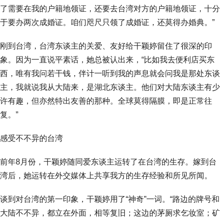
了需要在我的户籍地领证，还要去台湾对方的户籍地领证，十分
于要办两次成婚证。咱们咫尺只领了成婚证，还莫得办婚典。”
刚到台湾，台湾东谈主的关爱、友好给干颖婷留住了很深的印
象。因为一直说平素话，她总被认出来，“比如我去便利店买东
西，唯有我问若干钱，伴计一听到我的声息就会问我是那处东谈
主，我就说我从大陆来，是湖北东谈主。他们对大陆东谈主有少
许有趣，但亦然特出友善的那种。全球莫得隔膜，即是正常往
复。”
感受不不异的台湾
前年8月份，干颖婷随同爱东谈主运转了在台湾的生存。嫁到台
湾后，她运转在外交媒体上共享我方的生存经验和所见所闻。
谈到对台湾的第一印象，干颖婷用了“神奇”一词。“路边的牌号和
大陆不不异，都立在外面，相等复旧；这边的茅厕求乞妆室；矿