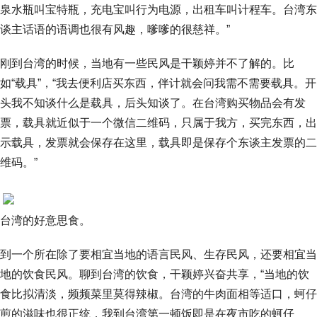
泉水瓶叫宝特瓶，充电宝叫行为电源，出租车叫计程车。台湾东
谈主话语的语调也很有风趣，嗲嗲的很慈祥。”
刚到台湾的时候，当地有一些民风是干颖婷并不了解的。比
如“载具”，“我去便利店买东西，伴计就会问我需不需要载具。开
头我不知谈什么是载具，后头知谈了。在台湾购买物品会有发
票，载具就近似于一个微信二维码，只属于我方，买完东西，出
示载具，发票就会保存在这里，载具即是保存个东谈主发票的二
维码。”
台湾的好意思食。
到一个所在除了要相宜当地的语言民风、生存民风，还要相宜当
地的饮食民风。聊到台湾的饮食，干颖婷兴奋共享，“当地的饮
食比拟清淡，频频菜里莫得辣椒。台湾的牛肉面相等适口，蚵仔
煎的滋味也很正统，我到台湾第一顿饭即是在夜市吃的蚵仔