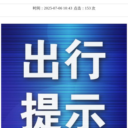
时间：2025-07-06 10:43
点击：153 次