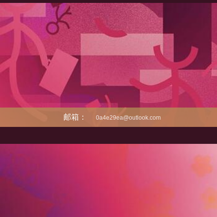
邮箱：
0a4e29ea@outlook.com