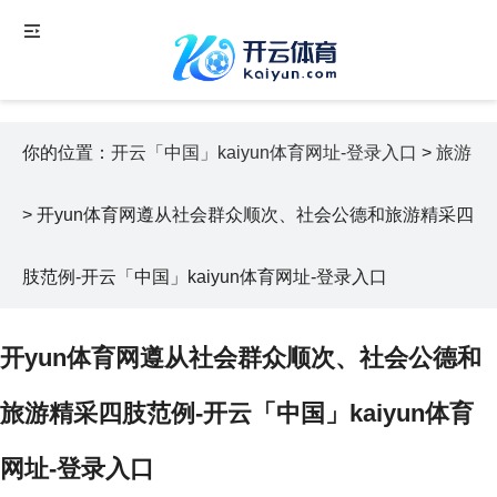
你的位置：
开云「中国」kaiyun体育网址-登录入口
>
旅游
> 开yun体育网遵从社会群众顺次、社会公德和旅游精采四
肢范例-开云「中国」kaiyun体育网址-登录入口
开yun体育网遵从社会群众顺次、社会公德和
旅游精采四肢范例-开云「中国」kaiyun体育
网址-登录入口