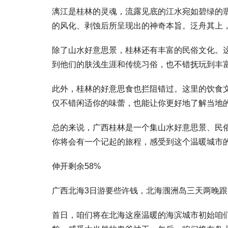
漓江是桂林的灵魂，流露见底的江水宛如碧绿的
的风化、剥蚀后所呈现出的神奇本旨。泛舟其上
除了山水好意思景，桂林还有丰富的民俗文化。
到他们的肤浅生涯和传统习俗，也不错抚玩到丰
此外，桂林的好意思食也拦阻错过。这里的饮食
仅不错闲适你的味蕾，也能让你更好地了解当地
总的来说，广西桂林是一个集山水好意思景、民
你将会有一个记起的旅程，感受到这个温暖城市的独有
伸开剩余58%
广西北海3日游要些许钱，北海涠洲岛三天两晚
首日，咱们将在北海这座温暖的海滨城市初始咱