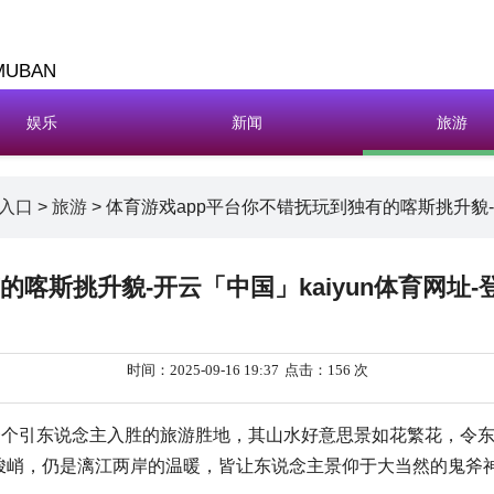
MUBAN
娱乐
新闻
旅游
录入口
>
旅游
> 体育游戏app平台你不错抚玩到独有的喀斯挑升貌-
的喀斯挑升貌-开云「中国」kaiyun体育网址-
时间：2025-09-16 19:37
点击：156 次
一个引东说念主入胜的旅游胜地，其山水好意思景如花繁花，令
峻峭，仍是漓江两岸的温暖，皆让东说念主景仰于大当然的鬼斧