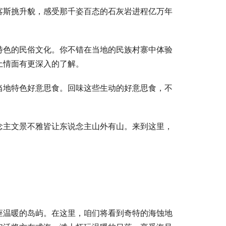
喀斯挑升貌，感受那千姿百态的石灰岩进程亿万年
特色的民俗文化。你不错在当地的民族村寨中体验
土情面有更深入的了解。
当地特色好意思食。回味这些生动的好意思食，不
念主文景不雅皆让东说念主山外有山。来到这里，
座温暖的岛屿。在这里，咱们将看到奇特的海蚀地