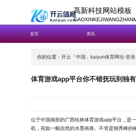
高新科技网站模板
GAOXINKEJIWANGZHAN
首页
资讯
你的位置：
开云「中国」kaiyun体育网址-登
体育游戏app平台你不错抚玩到独有
位于中国南部的广西桂林体育游戏app平台，是
机，宛如一幅自然的水墨画卷。不管是独秀峰的