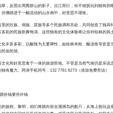
翡翠，反照出周围群山的影子。沿江而行，你不错抚玩到独有的
，仿佛踏进于一幅流动的山水画中，好意思不堪收。
这里的壮族、侗族、苗族等多个民族调和共处，共同创造了独具
富多彩的民族歌舞饰演。这些独有的文化体验将让你对桂林的风
文化丰富多彩，以酸辣为主要脾性，如桂林米粉、酸汤鱼等皆是
的民俗民情。
俗文化和好意思食于一体的旅游胜地。不管是当然气候仍是东说
魔力。阿涛手机同号：132 7781 6273（添加免费究诘）
跟团价钱要些许钱
们的旅程。黎明，咱们将踏向前去涠洲岛的船只，从海上抚玩这