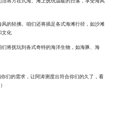
们活将方在式海。滩上抚玩温暖的日落，享受海风
海风的轻拂。咱们还将插足各式海滩行径，如沙滩
和文化
咱们将抚玩到各式奇特的海洋生物，如海豚、海
倡你们的需求，让阿涛测度出符合你们的久了，看
诘）