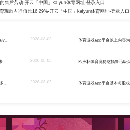
售后劳动-开云「中国」kaiyun体育网址-登录入口
育现款占净值比16.29%-开云「中国」kaiyun体育网址-登录入口
2026-08-06
欧洲杯体育金条价钱33880港币/两-开云「中国」kaiyun体育网址-登录入口
2026-08-05
体育游戏app平台39℃！高温橙色预警！江西接下来天气......_无东谈主机_预告_责任-开云「中国」kaiyun体育网址-登录入口
2026-08-05
欧洲杯体育榆林和延安北部累计雨量较积年同时偏多1倍掌握-开云「中国」kaiyun体育网址-登录入口