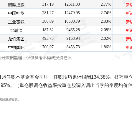
日起任职本基金基金司理，任职技巧累计报酬134.38%。技巧重
为1.95%。（重仓股调仓收益率按重仓股调入调出当季的季度均价
不组成投资提议。