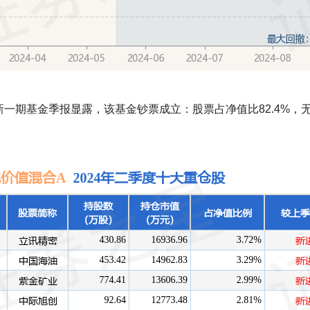
一期基金季报显露，该基金钞票成立：股票占净值比82.4%，无