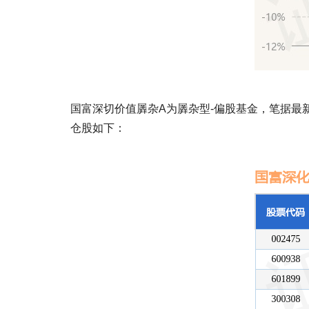
国富深切价值羼杂A为羼杂型-偏股基金，笔据最新
仓股如下：