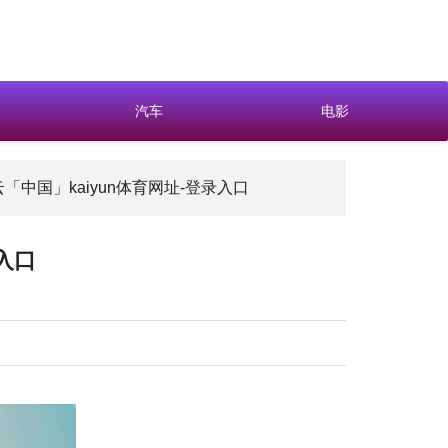
汽车
电影
云「中国」kaiyun体育网址-登录入口
入口