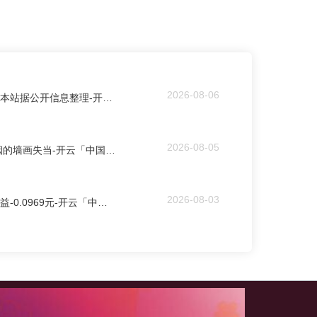
2026-08-06
体育游戏app平台以上内容为本站据公开信息整理-开云「中国」kaiyun体育网址-登录入口
2026-08-05
欧洲杯体育觉得这幅鲁迅吸烟的墙画失当-开云「中国」kaiyun体育网址-登录入口
2026-08-03
体育游戏app平台基本每股收益-0.0969元-开云「中国」kaiyun体育网址-登录入口