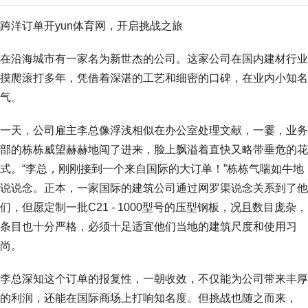
跨洋订单开yun体育网，开启挑战之旅
在沿海城市有一家名为新世杰的公司。这家公司在国内建材行业
摸爬滚打多年，凭借着深湛的工艺和细密的口碑，在业内小知名
气。
一天，公司雇主李总像浮浅相似在办公室处理文献，一霎，业务
部的栋栋威望赫赫地闯了进来，脸上飘溢着直快又略带垂危的花
式。“李总，刚刚接到一个来自国际的大订单！”栋栋气喘如牛地
说说念。正本，一家国际的建筑公司通过网罗渠说念关系到了他
们，但愿定制一批C21 - 1000型号的压型钢板，况且数目庞杂，
条目也十分严格，必须十足适宜他们当地的建筑尺度和使用习
尚。
李总深知这个订单的报复性，一朝收效，不仅能为公司带来丰厚
的利润，还能在国际商场上打响知名度。但挑战也随之而来，