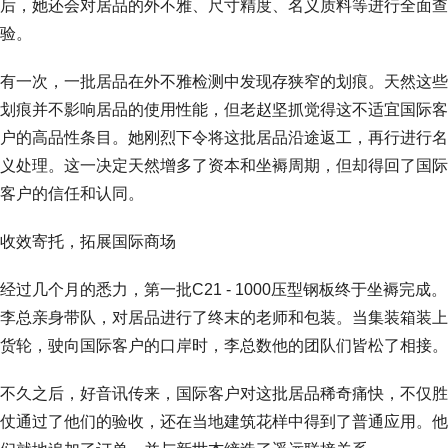
后，她还会对居品的外不雅、尺寸精度、名义质料等进行全面查
验。
有一次，一批居品在外不雅检测中发现存狭窄的划痕。天然这些
划痕并不影响居品的使用性能，但老赵坚抓觉得这不适宜国际客
户的高品性条目。她刚烈下令将这批居品沿途返工，再行进行名
义处理。这一决定天然增多了资本和坐褥周期，但却得回了国际
客户的信任和认同。
收效寄托，拓展国际商场
经过几个月的悉力，第一批C21 - 1000压型钢板终于坐褥完成。
李总亲身带队，对居品进行了终末的老师和包装。当集装箱装上
货轮，驶向国际客户的口岸时，李总数他的团队们皆松了相接。
不久之后，好音讯传来，国际客户对这批居品稀奇痛快，不仅胜
仗通过了他们的验收，还在当地建筑花样中得到了普通应用。他