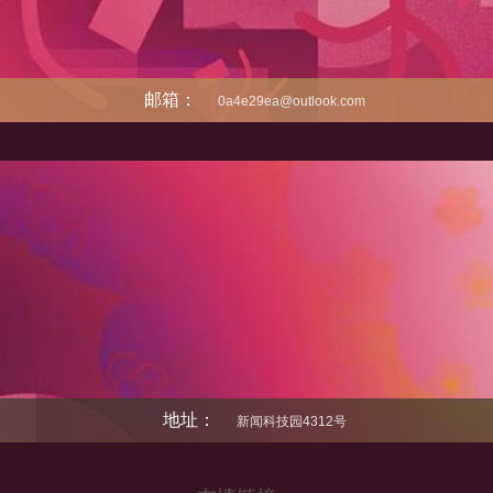
邮箱：
0a4e29ea@outlook.com
地址：
新闻科技园4312号