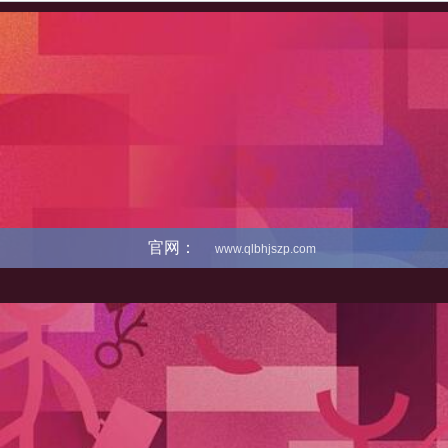
官网：
www.qlbhjszp.com