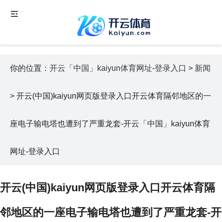
你的位置：
开云「中国」kaiyun体育网址-登录入口
>
新闻
> 开云(中国)kaiyun网页版登录入口开云体育隔邻地区的一
座电子输电塔也遭到了严重龙套-开云「中国」kaiyun体育
网址-登录入口
开云(中国)kaiyun网页版登录入口开云体育隔
邻地区的一座电子输电塔也遭到了严重龙套-开