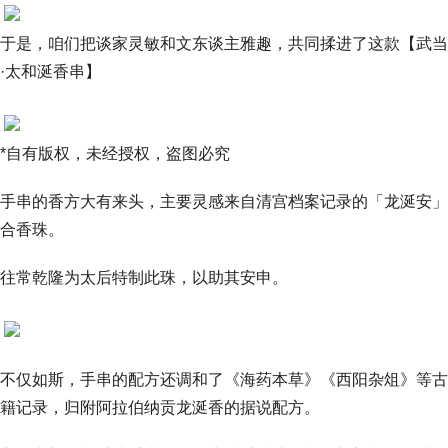
于是，咱们把谈家灵敏和文东谈主雅趣，共同揉进了这款【武当
·太和涎香串】
*自有版权，未经授权，盗图必究
手串的香方大有来头，主要灵感来自清宫档案记录的「龙涎安」
合香珠。
往常乾隆为太后特制此珠，以助其安申。
不仅如斯，手串的配方还调和了《海药本草》《西阳杂俎》等古
籍记录，归附阿拉伯纳贡龙涎香的据说配方。