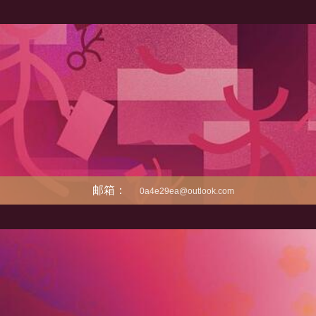
邮箱：
0a4e29ea@outlook.com