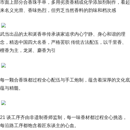
市面上部分合香珠手串，多用劣质香精或化学添加剂制作，看起
来名义光滑、香味热烈，但穷乏当然香料的韵味和档次感
武当出品的太和涎香串传承谈家追求内心宁静、身心和谐的理
念，精选中国四大名香，严格罢职 传统古法配伍，以千里香、
檀香为主，龙涎、麝香为引
每一颗合香珠都过程全心配伍与手工炮制，蕴含着深厚的文化底
蕴与精髓。
21 谈工序齐由非遗制香师监制，每一味香材都过程全心挑选，
每沿路工序都饱含着匠东谈主的心血。