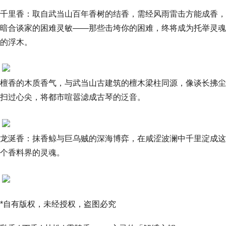
千里香：取自武当山百年香树的结香，需经风雨雷击方能成香，
暗合谈家的困难灵敏——那些击垮你的困难，终将成为托举灵魂
的浮木。
檀香的木质香气，与武当山古建筑的檀木梁柱同源，像谈长拂尘
扫过心尖，将都市喧嚣滤成古琴的泛音。
龙涎香：抹香鲸与巨乌贼的深海博弈，在咸涩波澜中千里淀成这
个香料界的灵魂。
*自有版权，未经授权，盗图必究