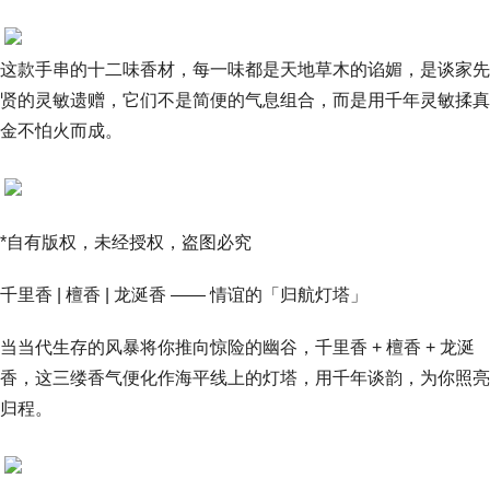
这款手串的十二味香材，每一味都是天地草木的谄媚，是谈家先
贤的灵敏遗赠，它们不是简便的气息组合，而是用千年灵敏揉真
金不怕火而成。
*自有版权，未经授权，盗图必究
千里香 | 檀香 | 龙涎香 —— 情谊的「归航灯塔」
当当代生存的风暴将你推向惊险的幽谷，千里香 + 檀香 + 龙涎
香，这三缕香气便化作海平线上的灯塔，用千年谈韵，为你照亮
归程。