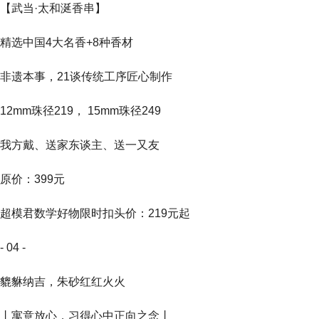
【武当·太和涎香串】
精选中国4大名香+8种香材
非遗本事，21谈传统工序匠心制作
12mm珠径219， 15mm珠径249
我方戴、送家东谈主、送一又友
原价：399元
超模君数学好物限时扣头价：219元起
- 04 -
貔貅纳吉，朱砂红红火火
丨寓意放心，习得心中正向之念丨