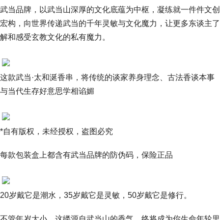
武当品牌，以武当山深厚的文化底蕴为中枢，凝练就一件件文创
宏构，向世界传递武当的千年灵敏与文化魔力，让更多东谈主了
解和感受玄教文化的私有魔力。
这款武当·太和涎香串，将传统的谈家养身理念、古法香谈本事
与当代生存好意思学相谄媚
*自有版权，未经授权，盗图必究
每款包装盒上都含有武当品牌的防伪码，保险正品
20岁戴它是潮水，35岁戴它是灵敏，50岁戴它是修行。
不管年岁大小，这缕源自武当山的香气，终将成为你生命年轮里