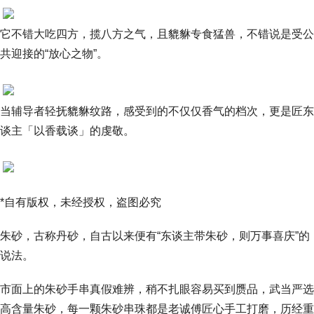
它不错大吃四方，揽八方之气，且貔貅专食猛兽，不错说是受公
共迎接的“放心之物”。
当辅导者轻抚貔貅纹路，感受到的不仅仅香气的档次，更是匠东
谈主「以香载谈」的虔敬。
*自有版权，未经授权，盗图必究
朱砂，古称丹砂，自古以来便有“东谈主带朱砂，则万事喜庆”的
说法。
市面上的朱砂手串真假难辨，稍不扎眼容易买到赝品，武当严选
高含量朱砂，每一颗朱砂串珠都是老诚傅匠心手工打磨，历经重