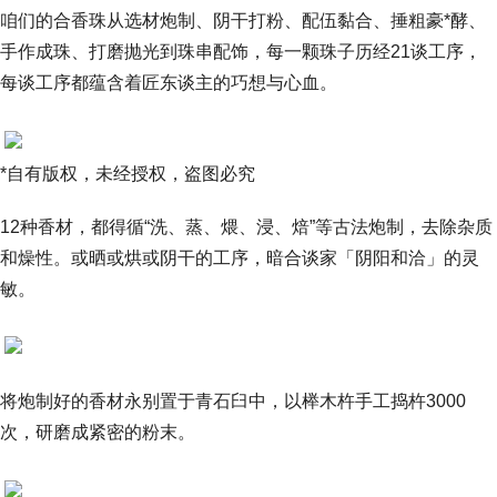
咱们的合香珠从选材炮制、阴干打粉、配伍黏合、捶粗豪*酵、
手作成珠、打磨抛光到珠串配饰，每一颗珠子历经21谈工序，
每谈工序都蕴含着匠东谈主的巧想与心血。
*自有版权，未经授权，盗图必究
12种香材，都得循“洗、蒸、煨、浸、焙”等古法炮制，去除杂质
和燥性。或晒或烘或阴干的工序，暗合谈家「阴阳和洽」的灵
敏。
将炮制好的香材永别置于青石臼中，以榉木杵手工捣杵3000
次，研磨成紧密的粉末。