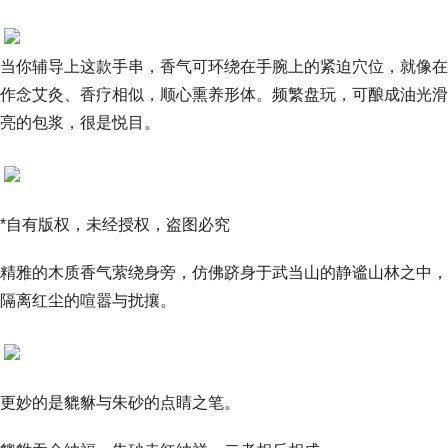
当你辅导上这款手串，香气可环绕在手腕上的紧迫穴位，就像在
作念艾灸、香疗相似，顺心熏养形体。频繁盘玩，可酿成油光滑
亮的包浆，很是悦目。
*自有版权，未经授权，盗图必究
精雅的木质香气萦绕身旁，仿佛跻身于武当山的静谧山林之中，
隔离红尘的喧嚣与扰攘。
更妙的是貔貅与朱砂的点睛之笔。