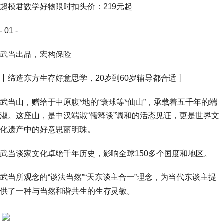
超模君数学好物限时扣头价：219元起
- 01 -
武当出品，宏构保险
丨缔造东方生存好意思学，20岁到60岁辅导都合适丨
武当山，赠给于中原腹*地的“寰球等*仙山”，承载着五千年的端
淑。这座山，是中汉端淑“儒释谈”调和的活态见证，更是世界文
化遗产中的好意思丽明珠。
武当谈家文化卓绝千年历史，影响全球150多个国度和地区。
武当所观念的“谈法当然”“天东谈主合一”理念，为当代东谈主提
供了一种与当然和谐共生的生存灵敏。