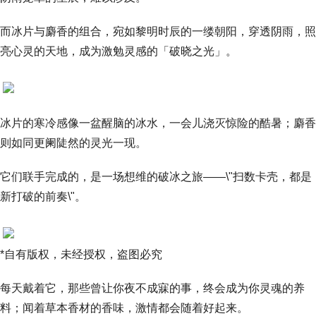
而冰片与麝香的组合，宛如黎明时辰的一缕朝阳，穿透阴雨，照
亮心灵的天地，成为激勉灵感的「破晓之光」。
冰片的寒冷感像一盆醒脑的冰水，一会儿浇灭惊险的酷暑；麝香
则如同更阑陡然的灵光一现。
它们联手完成的，是一场想维的破冰之旅——\"扫数卡壳，都是
新打破的前奏\"。
*自有版权，未经授权，盗图必究
每天戴着它，那些曾让你夜不成寐的事，终会成为你灵魂的养
料；闻着草本香材的香味，激情都会随着好起来。