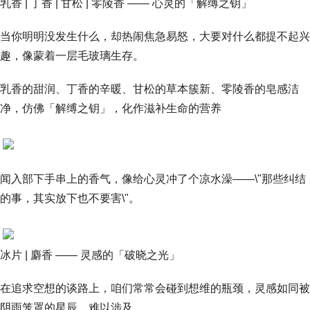
乳香 | 丁香 | 甘松 | 零陵香 —— 心灵的「解缚之钥」
当你明明没发生什么，却热闹焦急易怒，大要对什么都提不起兴
趣，像蒙着一层毛玻璃生存。
乳香的甜润、丁香的辛暖、甘松的草本簇新、零陵香的皂感洁
净，仿佛「解缚之钥」，化作滋补生命的营养
闻入部下手串上的香气，像给心灵冲了个凉水澡——\"那些纠结
的事，其实放下也不要害\"。
冰片 | 麝香 —— 灵感的「破晓之光」
在追求空想的谈路上，咱们常常会碰到想维的瓶颈，灵感如同被
阴雨笼罩的星辰，难以涉及。