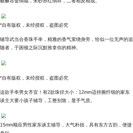
貔貅吞金纳福，朱砂赤红纳祥，二者相反相成。
*自有版权，未经授权，盗图必究
辅导武当合香珠手串，精雅的香气萦绕身旁，恰似一位无声的追
随者，于困顿之际沉默推拿你的精神。
*自有版权，未经授权，盗图必究
这款手串男女齐宜！有2款珠径大小：12mm适持腕纤细的家东
谈主大要小孩子辅导，工整别致，显手气质。
15mm顺应男性家东谈主辅导，大气朴拙，具有东方古韵，便捷