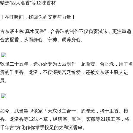
精选“四大名香”等12味香材
丨在呼吸间，找回你的安定与力量丨
古东谈主称“真水无香”，合香珠的制作不仅负责滋味，更注重适
合的配香，从而静心、宁神、调养身心。
乾隆二十五年，造办处专为太后制作「龙涎安」合香珠，用了名
贵的千里香、龙涎，不仅深受宫廷怜爱，还被文东谈主骚人进
展。
如今，武当罢职谈家「天东谈主合一」的理念，将千里香、檀
香、龙涎香等12味本草，经研磨、和香、窖藏等21谈工序，将
千年古*方化作你举手投足的太和涎香串。