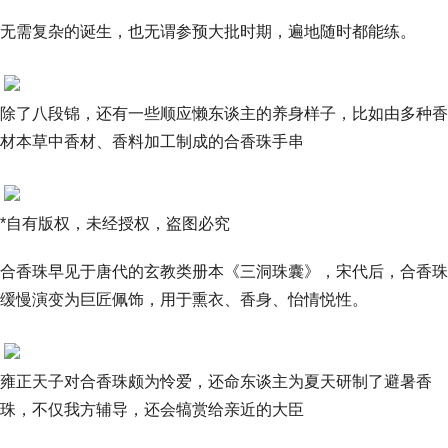
无需复杂的诞生，也无谓参预大批时期，遍地随时都能练。
除了八段锦，还有一些顺应懒东谈主的养身样子，比如由多种香
材本草中香材、香料加工制成的合香珠手串
*自有版权，未经授权，盗图必究
合香珠早见于唐代的玄教类册本《三洞珠囊》，宋代后，合香珠
缓慢演变为巨匠佩饰，用于熏衣、香身、怡情悦性。
雍正天子对合香珠颇为怜爱，还命东谈主为夏天研制了避暑香
珠，不仅我方辅导，还会犒赏给亲近的大臣