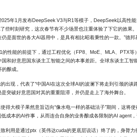
025年1月发布DeepSeek V3与R1等模子，DeepSeek
就花了些时刻研究，这次春节有不少场景也注重体验了下它的效果。天
仍是面世的各大AI器用中，是具有相比昭着秉性的一款。”德
nAI o1的性能的前提下，通过工程优化（FP8、MoE、MLA、
中国和好意思国东谈主工智能之间的本事差距。全球东谈主工智
环的酿成。
k的出现，代表了“中国AI在这次全球AI的波澜下将走到引颈的谈路
仍是突破好意思国对其的重重阻滞，并仍是走上了海外舞台。
开源使得大模子果然意旨迈向“像水电一样的基础法子”期间，这将
低成本的AI作事，从而连合自身的业务酿成各限制的AI agen
极致利用是通过ptx（英伟达cuda的更底层说话）终了的，身膂