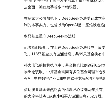
于“星罗”平台终了国产及主流算力适配多规格De
云桌面、编程助手等多产物场景。
在多家大公司加执下，DeepSeek办法受到成
制的本事实力。也曾以为OpenAI是一座难以
多只基金重仓DeepSeek办法股
记者梳剃头现，在上述DeepSeek办法股中，
飞，113只基金执有波澜信息，共99只基金执有
科大讯飞的机构执仓中，基金执仓比例达到6.24
物重仓该股。中原基金雷同有多位基金司理重仓买
有A、中原数字产业C和中原软件龙头A均为增执
信达澳亚基金朱然贬责的信澳匠心臻选两年执有、
的大摩科技杰出A也小幅买入波澜信息7.62万股。