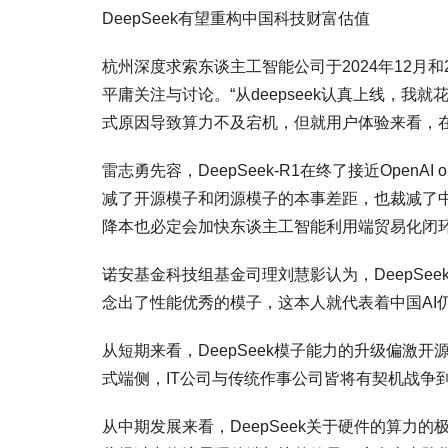
DeepSeek有望重构中国科技财富估值
杭州深度求索东谈主工智能公司于2024年12月和2
平庸关注与讨论。“从deepseek认真上线，我
式原因导致算力不及宕机，但就用户体验来看，在
雷志勇先容，DeepSeek-R1在终了接近Ope
减了开源模子和闭源模子的本事差距，也裁减了
降本也必定会加快东谈主工智能利用端贸易化闭
诺安基金科技组基金司理刘慧影认为，DeepSee
念出了性能优秀的模子，这本人就代表着中国AI
从短期来看，DeepSeek模子能力的升级偏激
式端侧，IT公司与传统作事公司皆将有契机战争到
从中期发展来看，DeepSeek关于硬件的算力的