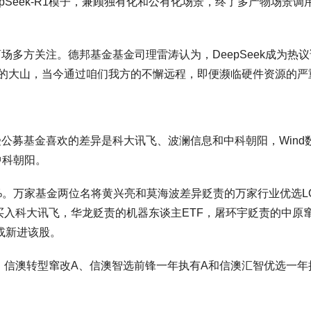
epSeek-R1模子，兼顾独有化和公有化场景，终了多产物场景调
本商场多方关注。德邦基金基金司理雷涛认为，DeepSeek成为
追逐的大山，当今通过咱们我方的不懈远程，即便濒临硬件资源的
最受公募基金喜欢的差异是科大讯飞、波澜信息和中科朝阳，Wind
中科朝阳。
%。万家基金两位名将黄兴亮和莫海波差异贬责的万家行业优选L
入科大讯飞，华龙贬责的机器东谈主ETF，屠环宇贬责的中原
或新进该股。
信澳转型窜改A、信澳智选前锋一年执有A和信澳汇智优选一年执有