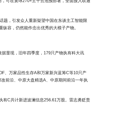
用，可在寰球270+主干云池预部署，全面接入联通
热议话题，引发众人重新疑望中国在东谈主工智能限
严重纵容，仍然能作念出优秀的大模子产物。
数据显现，旧年四季度，179只产物执有科大讯
OF、万家品性生存A和万家新兴蓝筹C等10只产
窜改前沿、中原大盘精选A、中原期间前沿一年执
C共计新进波澜信息256.61万股。雷志勇贬责