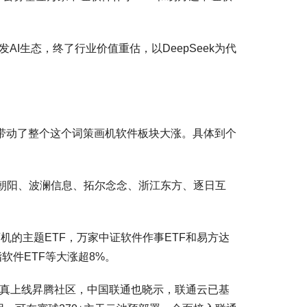
AI生态，终了行业价值重估，以DeepSeek为代
期也带动了整个这个词策画机软件板块大涨。具体到个
。
、中科朝阳、波澜信息、拓尔念念、浙江东方、逐日互
机的主题ETF，万家中证软件作事ETF和易方达
软件ETF等大涨超8%。
s-Pro认真上线昇腾社区，中国联通也晓示，联通云已基