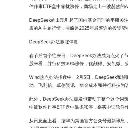
件作事ETF盘中靠拢涨停，商场走出一波赫然的A
DeepSeek的出现引起了国内基金司理的平庸关
表的AI主题行情，省略是2025年最蹙迫的投资契
DeepSeek办法掀涨停潮
春节后首个往来日，DeepSeek办法成为点火
股来看，并行科技30%涨停，优刻得、安凯微、
Wind热点办法指数中，2月5日，DeepSee
动、飞利信、卓创资讯、华金成本和并行科技为
此外，DeepSeek办法爆发也带动了整个这个
中证软件作事ETF盘中靠拢涨停，嘉实中证软件作
从讯息面上看，据华为策画官方公众号最新讯息，DeepS