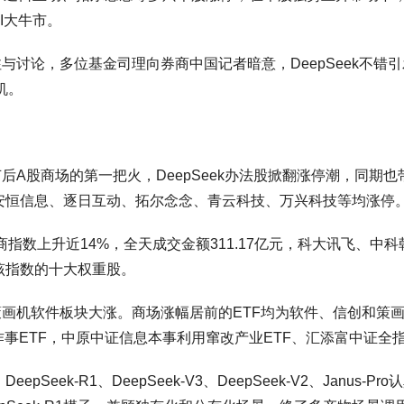
I大牛市。
注与讨论，多位基金司理向券商中国记者暗意，DeepSeek不错引发
机。
了节后A股商场的第一把火，DeepSeek办法股掀翻涨停潮，同
安恒信息、逐日互动、拓尔念念、青云科技、万兴科技等均涨停
k和解商指数上升近14%，全天成交金额311.17亿元，科大讯飞
该指数的十大权重股。
词策画机软件板块大涨。商场涨幅居前的ETF均为软件、信创和策画
事ETF，中原中证信息本事利用窜改产业ETF、汇添富中证全指
eek-R1、DeepSeek-V3、DeepSeek-V2、Janu