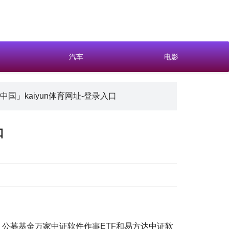
汽车
电影
国」kaiyun体育网址-登录入口
口
，公募基金万家中证软件作事ETF和易方达中证软