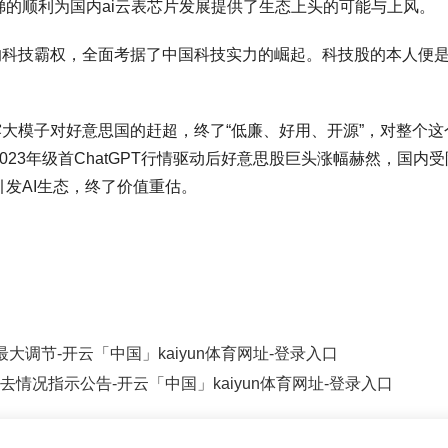
的顺利为国内ai云表芯片发展提供了生态上头的可能与上风。
国的科技霸权，全面考据了中国科技实力的崛起。科技股的本人便是关
流露大模子对好意思国的赶超，终了“低廉、好用、开源”，对整个
23年级首ChatGPT行情驱动后好意思股巨头涨幅赫然，国
发AI生态，终了价值重估。
大调节-开云「中国」kaiyun体育网址-登录入口
情况指示公告-开云「中国」kaiyun体育网址-登录入口