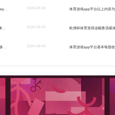
2026-08-06
欧洲杯体育金条价钱33880港币/两-开云「中国」kaiyun体育网址-登录入口
2026-08-05
体育游戏app平台39℃！高温橙色预警！江西接下来天气......_无东谈主机_预告_责任-开云「中国」kaiyun体育网址-登录入口
2026-08-05
欧洲杯体育榆林和延安北部累计雨量较积年同时偏多1倍掌握-开云「中国」kaiyun体育网址-登录入口