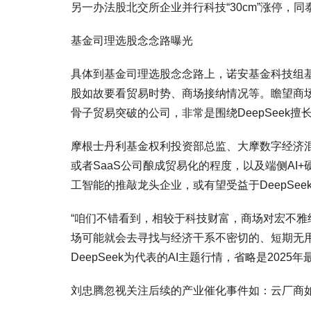
另一办法股北交所企业并行科技“30cm”涨停
基金司理选股念念路曝光
具体到基金司理选股念念路上，诺安基金科技组基
股如故要看贸易时势、商场接纳情况等。瞻望商场
骨子贸易突破的公司，非常是围绕DeepSeek
摩根士丹利基金权利投资部总监、大摩数字经济混杂
或者SaaS公司酿成贸易化的程度，以及端侧A
工智能的推敲龙头企业，或有望受益于DeepSe
“咱们不错看到，相较于科技财富，商场对宏不
场可能就会去寻找与经济干系不密切的、短期无用
DeepSeek为代表的AI主题行情，省略是2025
刘忠腾忽视关注后续的产业催化事件如：云厂商如字节