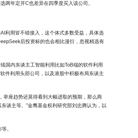
精选两年定开C也差异在四季度买入该公司。
内AI利用皆不错接入，这个体式多数受益，具体选
epSeek后投资标的也会相比漫衍，忽视精选有
后续国内东谈主工智能利用比如ToB端的软件利用
司和软件利用头部公司，以及港股中积极布局东谈主
，举座趋势还莫得看到大幅进取的预期，那么商
器东谈主等。”金鹰基金权利研究部刘忠腾认为，以
布等。