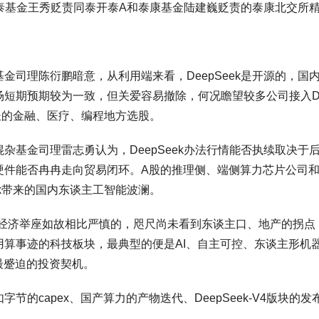
，同泰基金王秀贬责同泰开泰A和泰康基金陆建巍贬责的泰康北交所
金司理陈衍鹏暗意，从利用端来看，DeepSeek是开源的，国
短期预期较为一致，但关爱容易撤除，何况瞻望较多公司接入De
擅长的金融、医疗、编程地方选股。
基金司理雷志勇认为，DeepSeek办法行情能否执续取决于
I+硬件能否冉冉走向贸易闭环。A股的推理侧、端侧算力芯片公
ek带来的国内东谈主工智能波澜。
雅经济举座如故相比严慎的，咫尺尚未看到东谈主口、地产的拐点
算事迹的科技板块，最典型的便是AI、自主可控、东谈主形机
年最蹙迫的投资契机。
的capex、国产算力的产物迭代、DeepSeek-V4版块的发