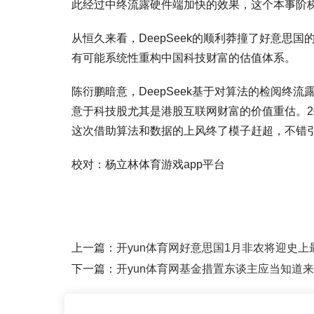
此经过中终流露硬件端加快的效果，这个本事阶梯
从恒久来看，DeepSeek的顺利莽撞了好意思
有可能系统性重构中国科技财富的估值体系。
陈衍鹏暗意，DeepSeek基于对算法的检阅终
意于科技股尤其是港股互联网财富的价值重估。20
这次借助算法和数据的上风终了模子赶超，不错引
校对：杨立林体育游戏app平台
上一篇：
开yun体育网好意思国1月非农将迎史上最
下一篇：
开yun体育网基金措置东谈主应当知道来去