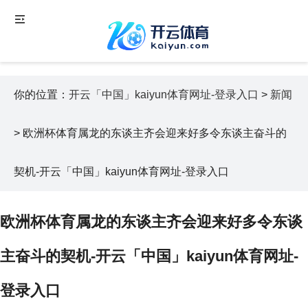
你的位置：
开云「中国」kaiyun体育网址-登录入口
>
新闻
> 欧洲杯体育属龙的东谈主齐会迎来好多令东谈主奋斗的
契机-开云「中国」kaiyun体育网址-登录入口
欧洲杯体育属龙的东谈主齐会迎来好多令东谈
主奋斗的契机-开云「中国」kaiyun体育网址-
登录入口