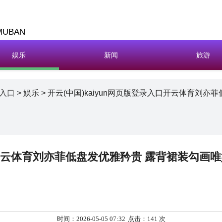
MUBAN
娱乐
新闻
旅游
录入口
>
娱乐
> 开云(中国)kaiyun网页版登录入口开云体育刘
口开云体育刘亦菲低盘发优雅矜贵 露背裙装勾画唯妙
时间：2026-05-05 07:32
点击：141 次