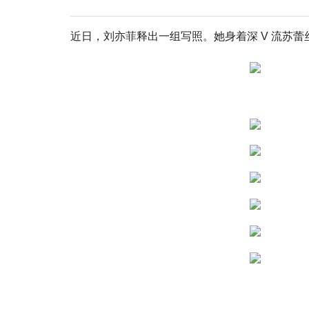
近日，刘亦菲释出一组写照。她身着深 V 流苏蕾丝