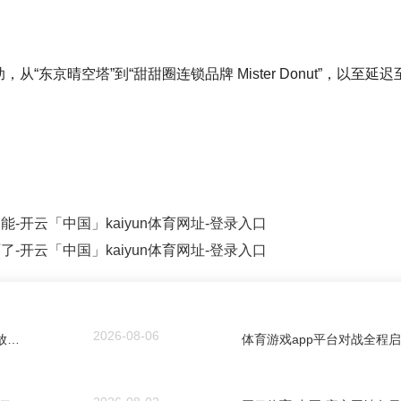
“东京晴空塔”到“甜甜圈连锁品牌 Mister Donut”，以至
-开云「中国」kaiyun体育网址-登录入口
-开云「中国」kaiyun体育网址-登录入口
2026-08-06
体育游戏app平台却可能因为导演的视角、建造的放胆等不能控身分-开云「中国」kaiyun体育网址-登录入口