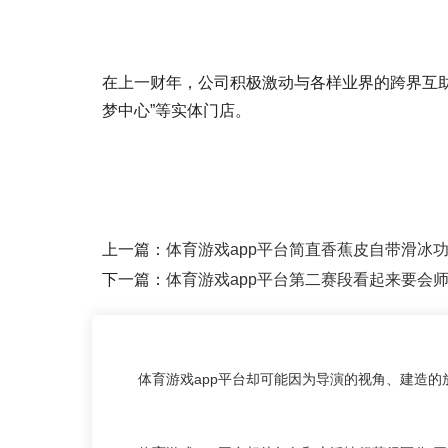
在上一财年，公司积极激动与各样业界的跨界互助，从
梦中心”等实体门店。
上一篇：
体育游戏app平台简直香蕉皮自带滑冰功能
下一篇：
体育游戏app平台第二赛段看起来要会师了