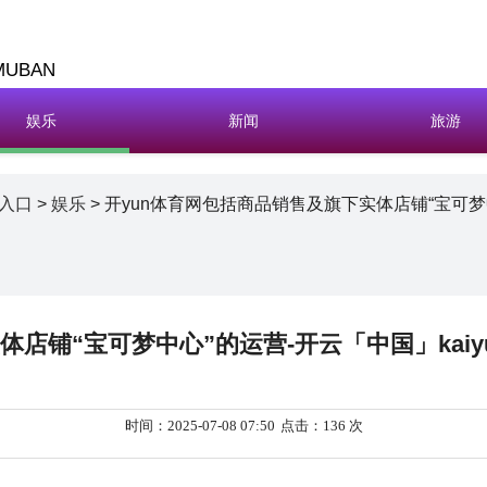
MUBAN
娱乐
新闻
旅游
录入口
>
娱乐
> 开yun体育网包括商品销售及旗下实体店铺“宝可梦中
体店铺“宝可梦中心”的运营-开云「中国」kaiy
时间：2025-07-08 07:50
点击：136 次