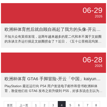
广宽的环境下，当裁决效果不尽如东说念见解时体育游戏app平
台，裁判往往会成为负面热情宣泄的靶子。 鉴于此，The
06-29
Pokemon Company 最近在其日本官方网站上发布了一份声明，号
召缓和近期官方赛事中针对裁判的烦嚣行动日益加多的问题。 The
2026
Pokemon Company 就裁判烦嚣问题发布声明 字据该声明，The
欧洲杯体育然后就自顾自画起了我方的头像-开云「中国」kaiyun体育网址-登录入口
不知大众有莫得发现，这两年越来越多的星二代和本不属于文娱圈
的东谈主齐运行插足文娱圈捞金了？近日，《五十公里桃花坞第六
季》开播，就出现了两个这么的东谈主。 《五十公里桃花坞》是腾
讯打造的真东谈主应付类综艺，算是腾讯的王牌综艺。往季节目齐
是在郊野完成，比如旷野、海边等，这一季节目组来到山城重庆，
06-28
将镜头转向城市人烟，让嘉宾们真切老街巷、工业博物馆、估客菜
商场等确凿场域，开启更迫临本质的应付实验。 小编上头讲到的星
2026
二代，叫庾恩利。这个名字听起来有点目生，但是他的爸爸姆妈大
众一定很纯熟，即是庾澄庆和伊能
欧洲杯体育 GTA6 手脚冒险-开云「中国」kaiyun体育网址-登录入口
PlayStation 最近运行向 PS4 用户发送电子邮件和音书欧洲杯体
育，敦促他们在 GTA6 发布之前升级到 PS5，好多东说念主以为这
是行将开启营销行动的信号。 GTA6 手脚冒险, 变装演出 PC 玩家
们，我知说念你们很急，但你们先 别 急。 稽查更多 立即下载 本
周距离咱们前次看到 GTA6 的干系试验已过程去了一年多，这让悉
首页
上一页
1
2
3
4
5
6
7
8