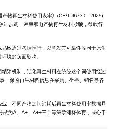
材料使用表率》(GB/T 46730—2025)
率狡计步调，表率家电产物再生材料欺骗，鼓吹行
品应通过考据推行，以阐发其可靠性等同于原生
对环境的负面影响。
精采机制，强化再生材料在统统这个词使用经过
本事，保险再生材料信息在采购、坐褥、销售等各
业、不同产物之间消耗后再生材料使用率数据具
散为A、A+、A++三个等第欧洲杯体育，成心于