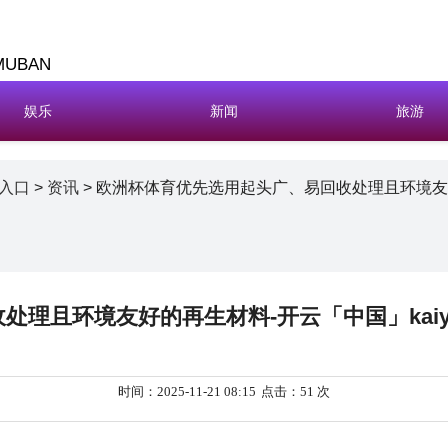
MUBAN
娱乐
新闻
旅游
录入口
>
资讯
> 欧洲杯体育优先选用起头广、易回收处理且环境友好
理且环境友好的再生材料-开云「中国」kaiy
时间：2025-11-21 08:15
点击：51 次