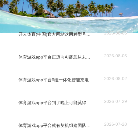
2026-08-06
开云体育(中国)官方网站这两种型号差别被称为DP-ER型和QP-MR型-开云「中国」kaiyun体育网址-登录入口
2026-08-05
体育游戏app平台正迈向AI蓄意从未涉足的邦畿-开云「中国」kaiyun体育网址-登录入口
2026-08-02
体育游戏app平台6组一体化智能充电桩得手落地建成-开云「中国」kaiyun体育网址-登录入口
2026-07-29
体育游戏app平台到了晚上可能莫得实足的睡觉需求-开云「中国」kaiyun体育网址-登录入口
2026-07-28
体育游戏app平台就有契机组建团队深化调研-开云「中国」kaiyun体育网址-登录入口