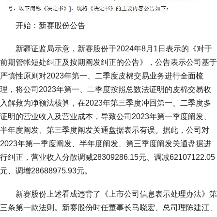
开始：新赛股份公告
新疆证监局示意，新赛股份于2024年8月1日表示的《对于
前期管帐短处纠正及按期阐发纠正的公告》，公告表示公司基于
严慎性原则对2023年第一、二季度皮棉交易业务进行全面梳
理，将公司2023年第一、二季度按照总数法证明的皮棉交易收
入解救为净额法核算，在2023年第三季度冲回第一、二季度多
证明的营业收入及营业成本，导致公司2023年第一季度阐发、
半年度阐发、第三季度阐发关通盘据表示有误。据此，公司对
2023年第一季度阐发、半年度阐发、第三季度阐发关通盘据进
行纠正，营业收入分散调减28309286.15元、调减62107122.05
元、调增28688975.93元。
新赛股份上述看成违背了《上市公司信息表示处理办法》第
三条第一款法则。新赛股份时任董事长马晓宏、总司理陈建江、