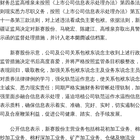
财务总监高维泉未按照《上市公司信息表示处理办法》第四条法
则现实悉力尽职义务，按照《上市公司信息表示处理办法》第五
十一条第三款法则，对上述违法看成负主要包袱。依据法则，新
疆证监局决定对新赛股份、马晓宏、陈建江、高维泉弃取出具警
示函的监督处理措施，并计入老本阛阓诚信档案。
新赛股份示意，公司及公司关系包袱东说念主收到上述行政
监管措施决定书后高度喜爱，并将严格按照监管条目积极整改，
表现回归，吸取教化，加强关系包袱东说念主及业务东说念主员
对质券法律律例的学习，强化轨范运作意志，使关系包袱东说念
主诚实、悉力现实责任；同期严格实施财务和管帐处理轨制，加
强里面步融合信息表示处理，逼迫培植公司轨范运作水温煦信息
表示质料，确保信息表示着实、准确、完好、实时，切实遏制公
司及合座鞭策利益，促进公司健康、踏实、合手续发展。
公开信息表示，新赛股份主营业务包括棉花初加工业务、棉
纱加工业务、棉籽深加工业务、矿产加工业务、仓储及物流业