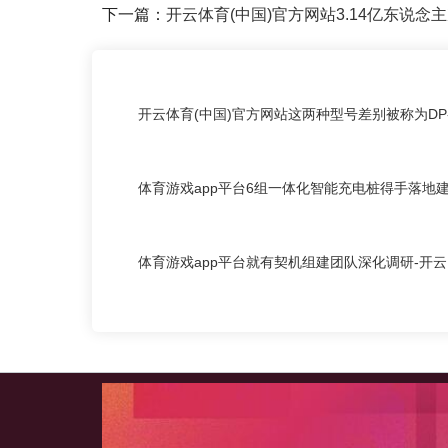
下一篇：
开云体育(中国)官方网站3.14亿东说念主