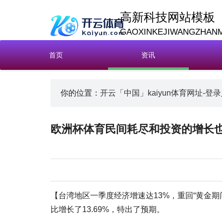
高新科技网站模板
GAOXINKEJIWANGZHAN
首页
资讯
你的位置：
开云「中国」kaiyun体育网址-登
欧洲杯体育民间耗尽和投资的增长也同
【台湾地区一季度经济增速达13%，重回“黄金期
比增长了13.69%，特出了预期。