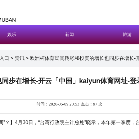
MUBAN
娱乐
新闻
旅游
录入口
>
资讯
> 欧洲杯体育民间耗尽和投资的增长也同步在增长-开云
步在增长-开云「中国」kaiyun体育网址-登
时间：2026-05-09 20:53
点击：97 次
间”？】4月30日，“台湾行政院主计总处”晓示，本年第一季度