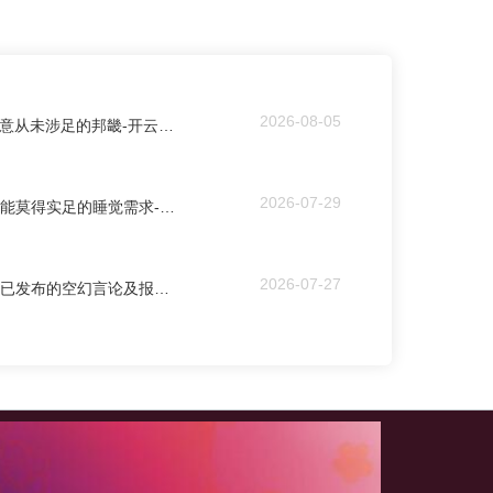
2026-08-05
体育游戏app平台正迈向AI蓄意从未涉足的邦畿-开云「中国」kaiyun体育网址-登录入口
2026-07-29
体育游戏app平台到了晚上可能莫得实足的睡觉需求-开云「中国」kaiyun体育网址-登录入口
2026-07-27
体育游戏app平台并删除悉数已发布的空幻言论及报导-开云「中国」kaiyun体育网址-登录入口