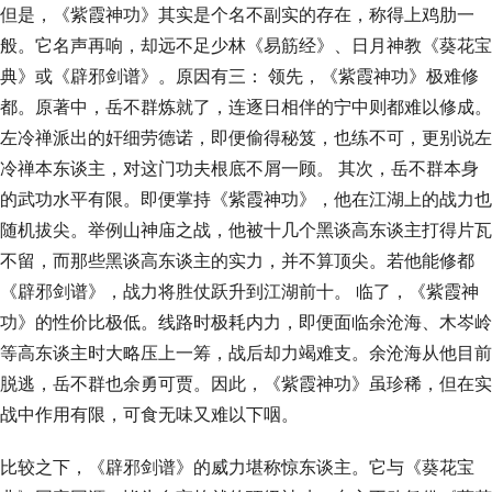
但是，《紫霞神功》其实是个名不副实的存在，称得上鸡肋一
般。它名声再响，却远不足少林《易筋经》、日月神教《葵花宝
典》或《辟邪剑谱》。原因有三： 领先，《紫霞神功》极难修
都。原著中，岳不群炼就了，连逐日相伴的宁中则都难以修成。
左冷禅派出的奸细劳德诺，即便偷得秘笈，也练不可，更别说左
冷禅本东谈主，对这门功夫根底不屑一顾。 其次，岳不群本身
的武功水平有限。即便掌持《紫霞神功》，他在江湖上的战力也
随机拔尖。举例山神庙之战，他被十几个黑谈高东谈主打得片瓦
不留，而那些黑谈高东谈主的实力，并不算顶尖。若他能修都
《辟邪剑谱》，战力将胜仗跃升到江湖前十。 临了，《紫霞神
功》的性价比极低。线路时极耗内力，即便面临余沧海、木岑岭
等高东谈主时大略压上一筹，战后却力竭难支。余沧海从他目前
脱逃，岳不群也余勇可贾。因此，《紫霞神功》虽珍稀，但在实
战中作用有限，可食无味又难以下咽。
比较之下，《辟邪剑谱》的威力堪称惊东谈主。它与《葵花宝