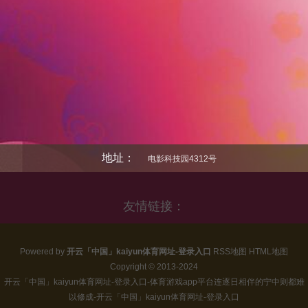
地址：
电影科技园4312号
友情链接：
Powered by
开云「中国」kaiyun体育网址-登录入口
RSS地图
HTML地图
Copyright
© 2013-2024
开云「中国」kaiyun体育网址-登录入口-体育游戏app平台连逐日相伴的宁中则都难
以修成-开云「中国」kaiyun体育网址-登录入口