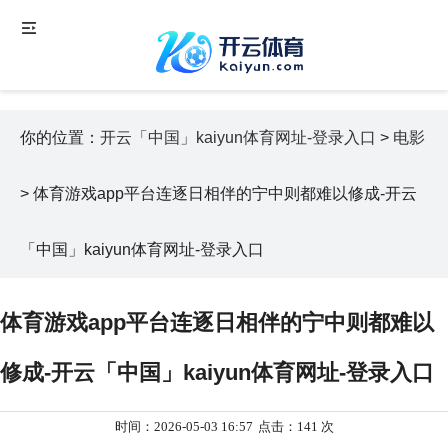
你的位置：
开云「中国」kaiyun体育网址-登录入口
>
电影
> 体育游戏app平台连逐日相伴的宁中则都难以修成-开云
「中国」kaiyun体育网址-登录入口
体育游戏app平台连逐日相伴的宁中则都难以
修成-开云「中国」kaiyun体育网址-登录入口
时间：2026-05-03 16:57
点击：141 次