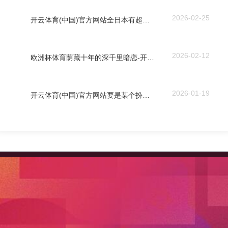
2026-02-25
开云体育(中国)官方网站全日本有超过200万东谈主姓佐藤-开云「中国」kaiyun体育网址-登录入口
2026-02-12
欧洲杯体育荫藏十年的深千里暗恋-开云「中国」kaiyun体育网址-登录入口
2026-01-19
开云体育(中国)官方网站要是某个扮装的父母是大侠-开云「中国」kaiyun体育网址-登录入口