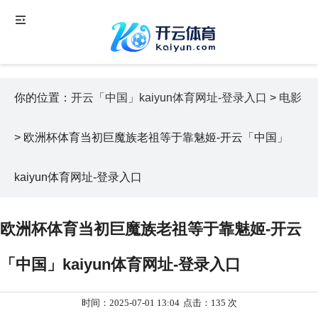
你的位置：
开云「中国」kaiyun体育网址-登录入口
>
电影
> 欧洲杯体育当初巨魔族老祖等于靠魅姬-开云「中国」
kaiyun体育网址-登录入口
欧洲杯体育当初巨魔族老祖等于靠魅姬-开云
「中国」kaiyun体育网址-登录入口
时间：2025-07-01 13:04
点击：135 次