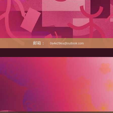
邮箱：
0a4e29ea@outlook.com