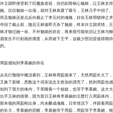
许立国即便背刺了巨魔族老祖，但仍刻骨铭心魅姬，让王林支持
她。仅仅魅姬一出场，就对王林表露了吸引，王林几乎中招了。
而且魅姬还差点反向截止了李元封的魂魄，好在王林用锁神之术
夺回了截止权，随后王林速即灭杀了魅姬，终末许立国求情，王
林才饶过她一命。不外魅姬的存在，将来很可能依旧让王林与柳
眉发生不行刻画的测度，从而诞下王平，这极少照旧蛮值得期待
的。
周茹感知到李慕婉的存在
从先行预报中概况看到，王林将周茹接来了，天然周茹长大了，
又换了新模，悉数这个词东说念主愈加的漂亮了，然则周茹也感
知到了我方的体内，千里睡着一个姐姐，也等于李慕婉。这大大
出乎王林的猜测，因为昔日王林将李慕婉的元婴打入周茹体内，
那本领的周茹刚出身，尚未酿成魂魄，日常情况下，伴跟着周茹
的长大，李慕婉的苏醒，李慕婉等于周茹，周茹等于李慕婉，根