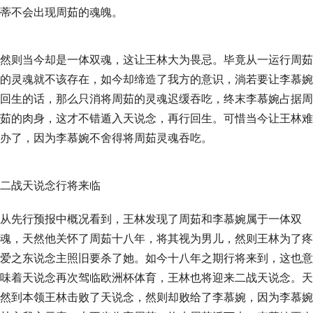
蒂不会出现周茹的魂魄。
然则当今却是一体双魂，这让王林大为畏忌。毕竟从一运行周茹
的灵魂就不该存在，如今却缔造了我方的意识，淌若要让李慕婉
回生的话，那么只消将周茹的灵魂迟缓吞吃，终末李慕婉占据周
茹的肉身，这才不错遁入天说念，再行回生。可惜当今让王林难
办了，因为李慕婉不舍得将周茹灵魂吞吃。
二战天说念行将来临
从先行预报中概况看到，王林发现了周茹和李慕婉属于一体双
魂，天然他关怀了周茹十八年，将其视为男儿，然则王林为了疼
爱之东说念主照旧要杀了她。如今十八年之期行将来到，这也意
味着天说念再次驾临欧洲杯体育，王林也将迎来二战天说念。天
然到本领王林击败了天说念，然则却败给了李慕婉，因为李慕婉