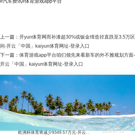
#汽车费讯#体育游戏app平台
上一篇：
开yun体育网而补漆超30%或钣金缔造径直跌至3.5万区
间-开云「中国」kaiyun体育网址-登录入口
下一篇：
体育游戏app平台咱们领先来看新车的外不雅规划方面-
开云「中国」kaiyun体育网址-登录入口
2026-07-20
欧洲杯体育将减少9349.57万元-开云「中国」kaiyun体育网址-登录入口