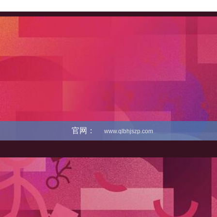
官网：
www.qlbhjszp.com