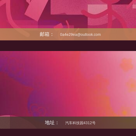
邮箱：
0a4e29ea@outlook.com
地址：
汽车科技园4312号