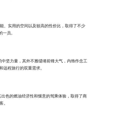
的性能、实用的空间以及较高的性价比，取得了不少
的一员。
V商场的中坚力量，其外不雅缱绻前锋大气，内饰作念工
行和远程旅行的双重需求。
凭借其出色的燃油经济性和惬意的驾乘体验，取得了商
客。