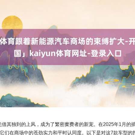
借其独到的上风，成为了繁密糜费者的新宠。在2025年1月的
了它们在商场中的苍劲实力和平时认同度。以下是对这7款车型的