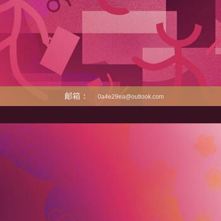
邮箱：
0a4e29ea@outlook.com