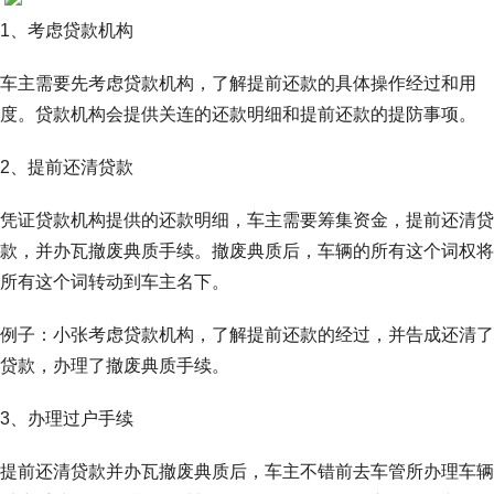
1、考虑贷款机构
车主需要先考虑贷款机构，了解提前还款的具体操作经过和用
度。贷款机构会提供关连的还款明细和提前还款的提防事项。
2、提前还清贷款
凭证贷款机构提供的还款明细，车主需要筹集资金，提前还清贷
款，并办瓦撤废典质手续。撤废典质后，车辆的所有这个词权将
所有这个词转动到车主名下。
例子：小张考虑贷款机构，了解提前还款的经过，并告成还清了
贷款，办理了撤废典质手续。
3、办理过户手续
提前还清贷款并办瓦撤废典质后，车主不错前去车管所办理车辆