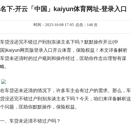
名下-开云「中国」kaiyun体育网址-登录入口
时间：2025-10-08 17:05
点击：148 次
车贷没还完不错过户到别东谈主名下吗？默默操作开云(中
国)kaiyun网页版登录入口开云体育，保险权益！本文详备解析
车贷未还清时的过户规则和操作经过，匡助你作念出理智有谋
略。
在车贷还未还清的情况下，许多车主会有过户的需求。那么，车
贷没还完不错过户到别东谈主名下吗？今天，咱们来详备解析这
个问题，匡助你默默操作，保险权益。
一、车贷未还清不错过户吗？