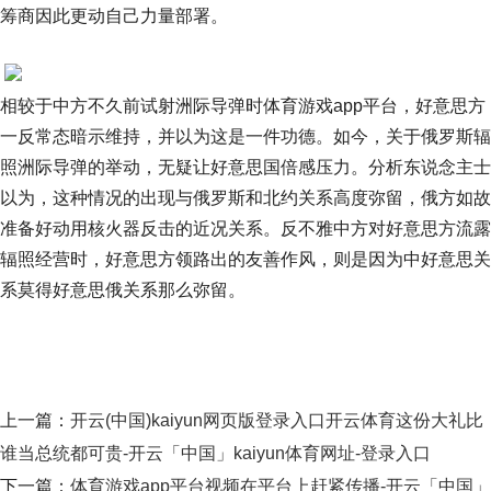
筹商因此更动自己力量部署。
相较于中方不久前试射洲际导弹时体育游戏app平台，好意思方
一反常态暗示维持，并以为这是一件功德。如今，关于俄罗斯辐
照洲际导弹的举动，无疑让好意思国倍感压力。分析东说念主士
以为，这种情况的出现与俄罗斯和北约关系高度弥留，俄方如故
准备好动用核火器反击的近况关系。反不雅中方对好意思方流露
辐照经营时，好意思方领路出的友善作风，则是因为中好意思关
系莫得好意思俄关系那么弥留。
上一篇：
开云(中国)kaiyun网页版登录入口开云体育这份大礼比
谁当总统都可贵-开云「中国」kaiyun体育网址-登录入口
下一篇：
体育游戏app平台视频在平台上赶紧传播-开云「中国」