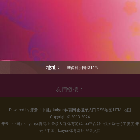
地址：
新闻科技园4312号
友情链接：
Powered by
开云「中国」kaiyun体育网址-登录入口
RSS地图
HTML地图
Copyright
© 2013-2024
开云「中国」kaiyun体育网址-登录入口-体育游戏app平台就中俄关系进行了臆度-开
云「中国」kaiyun体育网址-登录入口