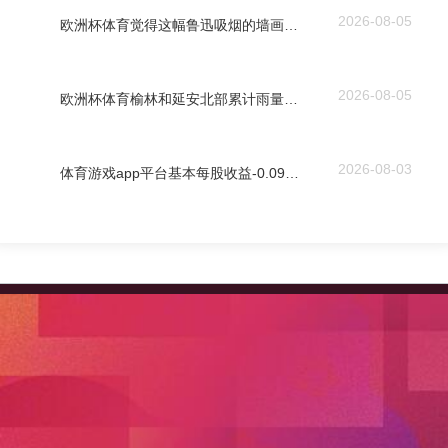
2026-08-05
欧洲杯体育觉得这幅鲁迅吸烟的墙画失当-开云「中国」kaiyun体育网址-登录入口
2026-08-05
欧洲杯体育榆林和延安北部累计雨量较积年同时偏多1倍掌握-开云「中国」kaiyun体育网址-登录入口
2026-08-03
体育游戏app平台基本每股收益-0.0969元-开云「中国」kaiyun体育网址-登录入口