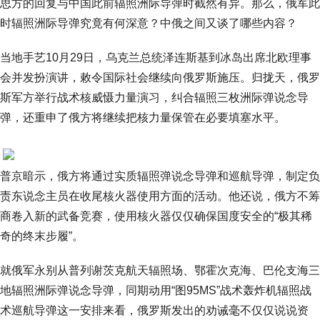
思方的回复与中国此前辐照洲际导弹时截然有异。那么，俄军此
时辐照洲际导弹究竟有何深意？中俄之间又谈了哪些内容？
当地手艺10月29日，乌克兰总统泽连斯基到冰岛出席北欧理事
会并发扮演讲，敕令国际社会继续向俄罗斯施压。归拢天，俄罗
斯军方举行战术核威慑力量演习，纠合辐照三枚洲际弹说念导
弹，还重申了俄方将继续把核力量保管在必要填塞水平。
普京暗示，俄方将通过实质辐照弹说念导弹和巡航导弹，制定负
责东说念主员在收尾核火器使用方面的活动。他还说，俄方不筹
商卷入新的武备竞赛，使用核火器仅仅确保国度安全的“极其稀
奇的终末步履”。
就俄军永别从普列谢茨克航天辐照场、鄂霍次克海、巴伦支海三
地辐照洲际弹说念导弹，同期动用“图95MS”战术轰炸机辐照战
术巡航导弹这一安排来看，俄罗斯发出的劝诫毫不仅仅说说资