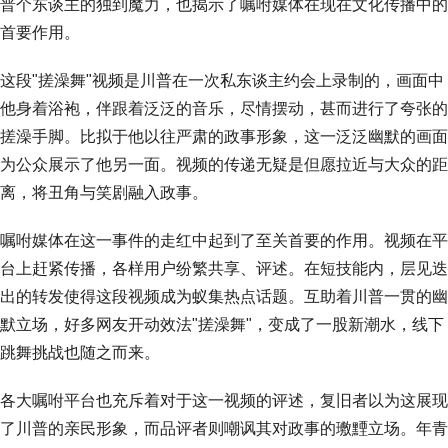
普个东谈主的独到魔力，也揭示了嘱咐媒体在现在文化传播中的
首要作用。
这段"搓澡舞"视频是川普在一次私东谈主约会上录制的，画面中
他身着浴袍，伴跟着泛泛的音乐，尽情摆动，甚而进行了夸张的
搓澡手脚。比拟于他以往严肃的政事形象，这一泛泛幽默的画面
为公众展示了他另一面。视频的传递无疑是但愿拉近与大众的距
离，将丑角与笑剧融入政事。
嘱咐媒体在这一事件的走红中起到了至关首要的作用。视频在平
台上赶紧传播，各样用户纷繁共享、评述。在短技能内，层见迭
出的转发使得这段视频成为蚁集热点话题。互助着川普一贯的幽
默立场，好多网友开动效法"搓澡舞"，变成了一股新潮水，线下
跳舞挑战也随之而来。
各大嘱咐平台也充斥着对于这一视频的评述，复旧者以为这展现
了川普的亲民形象，而品评者则嘲讽其对政事的璷黫立场。年青