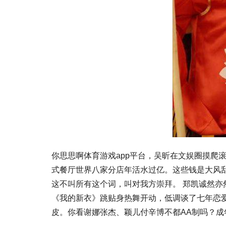
你思思啊体育游戏app平台，吴昕在文娱圈摸爬
式餐厅世界八家分店年活水过亿。这些钱是大风
这不叫所有这个词，叫对我方崇拜。 郑凯诚然亦
《我的新衣》跳贴身热舞开动，低调谈了七年恋
皮。你看谢娜张杰、颖儿付辛博不都AA制吗？