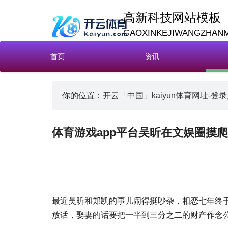
高新科技网站模板
GAOXINKEJIWANGZHAN
首页
资讯
你的位置：
开云「中国」kaiyun体育网址-登
体育游戏app平台吴昕在文娱圈摸爬
最近吴昕和郑凯的事儿闹得挺吵杂，相恋七年终
放话，娶妻的话要把一半到三分之二的财产作念