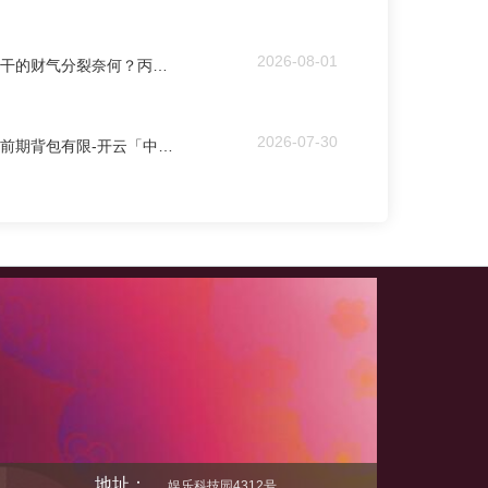
2026-08-01
开云体育(中国)官方网站各日干的财气分裂奈何？丙丁火明日“庚辰”日-开云「中国」kaiyun体育网址-登录入口
2026-07-30
体育游戏app平台独一公正是前期背包有限-开云「中国」kaiyun体育网址-登录入口
地址：
娱乐科技园4312号