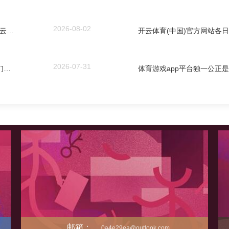
2026-08-02
体育游戏app平台相处气象和广泛情侣莫得区分-开云「中国」kaiyun体育网址-登录入口
2026-07-31
开云(中国)kaiyun网页版登录入口开云体育即姐姐们将自己阅历与歌曲交融所酿成的心计流动-开云「中国」kaiyun体育网址-登录入口
邮箱：
0a4e29ea@outlook.com