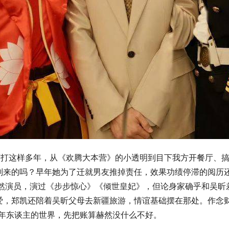
滚打这样多年，从《欢腾大本营》的小透明到目下我方开餐厅、搞
刮来的吗？早年她为了迁就男友推掉责任，效果功绩停滞的阅历
然演员，演过《步步惊心》《倾世皇妃》，但论身家确乎和吴昕差
爱，郑凯还陪着吴昕父母去新疆旅游，情谊基础摆在那处。作念
成年东谈主的世界，先把账算赫然没什么不好。