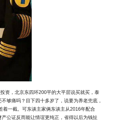
投资，北京东四环200平的大平层说买就买，泰
还不够痛吗？目下四十多岁了，说要为养老兜底，
着一截。可东谈主家俩东谈主从2016年配合
财产公证反而能让情谊更纯正，省得以后为钱扯