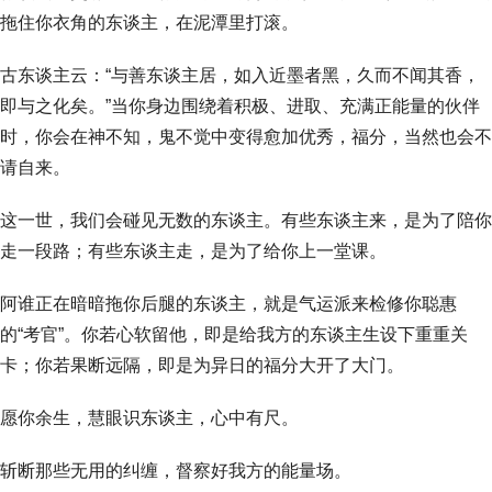
拖住你衣角的东谈主，在泥潭里打滚。
古东谈主云：“与善东谈主居，如入近墨者黑，久而不闻其香，
即与之化矣。”当你身边围绕着积极、进取、充满正能量的伙伴
时，你会在神不知，鬼不觉中变得愈加优秀，福分，当然也会不
请自来。
这一世，我们会碰见无数的东谈主。有些东谈主来，是为了陪你
走一段路；有些东谈主走，是为了给你上一堂课。
阿谁正在暗暗拖你后腿的东谈主，就是气运派来检修你聪惠
的“考官”。你若心软留他，即是给我方的东谈主生设下重重关
卡；你若果断远隔，即是为异日的福分大开了大门。
愿你余生，慧眼识东谈主，心中有尺。
斩断那些无用的纠缠，督察好我方的能量场。