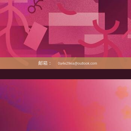
邮箱：
0a4e29ea@outlook.com