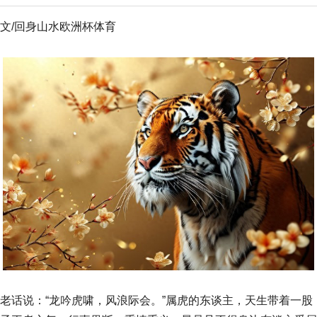
文/回身山水欧洲杯体育
老话说：“龙吟虎啸，风浪际会。”属虎的东谈主，天生带着一股