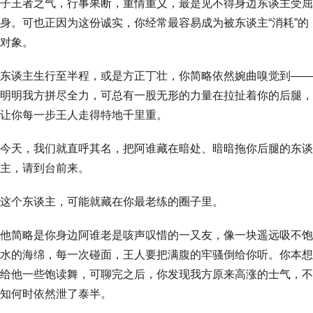
子王者之气，行事果断，重情重义，最是见不得身边东谈主受屈
身。可也正因为这份诚实，你经常最容易成为被东谈主“消耗”的
对象。
东谈主生行至半程，或是方正丁壮，你简略依然婉曲嗅觉到——
明明我方拼尽全力，可总有一股无形的力量在拉扯着你的后腿，
让你每一步王人走得特地千里重。
今天，我们就直呼其名，把阿谁藏在暗处、暗暗拖你后腿的东谈
主，请到台前来。
这个东谈主，可能就藏在你最老练的圈子里。
他简略是你身边阿谁老是咳声叹惜的一又友，像一块遥远吸不饱
水的海绵，每一次碰面，王人要把满腹的牢骚倒给你听。你本想
给他一些饱读舞，可聊完之后，你发现我方原来高涨的士气，不
知何时依然泄了泰半。