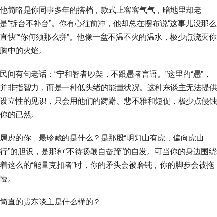
他简略是你同事多年的搭档，款式上客客气气，暗地里却老
是“拆台不补台”。你有心往前冲，他却总在摆布说“这事儿没那么
直快”“你何须那么拼”。他像一盆不温不火的温水，极少点浇灭你
胸中的火焰。
民间有句老话：“宁和智者吵架，不跟愚者言语。”这里的“愚”，
并非指智力，而是一种低头绪的能量状况。这种东谈主无法提供
设立性的见识，只会用他们的踌躇、悲不雅和短促，极少点侵蚀
你的已然。
属虎的你，最珍藏的是什么？是那股“明知山有虎，偏向虎山
行”的胆识，是那种“不待扬鞭自奋蹄”的自发。可当你的身边围绕
着这么的“能量克扣者”时，你的矛头会被磨钝，你的脚步会被拖
慢。
简直的贵东谈主是什么样的？