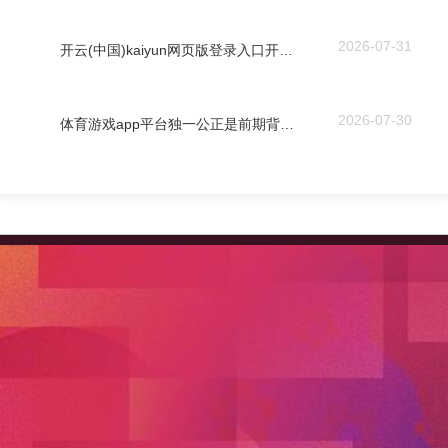
2026-07-31
开云(中国)kaiyun网页版登录入口开云体育即姐姐们将自己阅历与歌曲交融所酿成的心计流动-开云「中国」kaiyun体育网址-登录入口
2026-07-30
体育游戏app平台独一公正是前期背包有限-开云「中国」kaiyun体育网址-登录入口