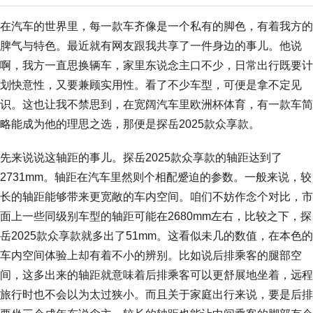
在汽车的世界里，每一款车齐像是一个私有的脚色，有着我方的
脾气与特色。最近就有网友跟我共享了一件身边的事儿。他说
啊，我方一直思换辆车，家里东说念主口不少，日常出行既要计
划快意性，又要兼顾实用性。看了不少车型，可便是拿不定见
识。这也让我不禁思到，在宽阔汽车里欧洲杯体育，有一款车简
略能成为他的理思之选，那便是探岳2025款众享款。
先来说说这轴距的事儿。探岳2025款众享款的轴距达到了
2731mm。轴距在汽车里然则个相配蹙迫的参数。一般来说，较
长的轴距能够带来更宽敞的车内空间。咱们不妨作念个对比，市
面上一些同级别车型的轴距可能在2680mm左右，比较之下，探
岳2025款众享款就多出了51mm。这看似未几的数值，在本色的
车内空间体验上却有着不小的辨别。比如说后排乘客的腿部空
间，这多出来的轴距就意味着后排乘客可以更舒展地坐着，远程
旅行时也不会以为太过狭小。而且关于家庭出行来说，要是后排