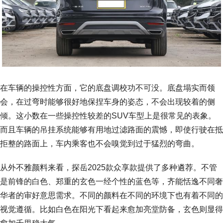
在车辆的操控性方面，它的底盘调校功不可没。底盘塌实而领
会，在过弯时能够很好地保捏车身的姿态，不会出现较着的侧
倾。这小数在一些操控性较差的SUV车型上是很常见的表象。
而且车辆的吊挂系统能够有用地过滤路面的震憾，即使行驶在抵
拒整的路面上，车内乘客也不会嗅觉到过于猛烈的弯曲。
从外不雅颜料来看，探岳2025款众享款提供了多种遴荐。不管
是前锋的白色、郑重的玄色一经个性的蓝色等，齐能恬逸不同奢
华者的审好意思需求。不同的颜料在不同的环境下也有着不同的
视觉遵循。比如白色在阳光下看起来愈加亮堂防备，玄色则显得