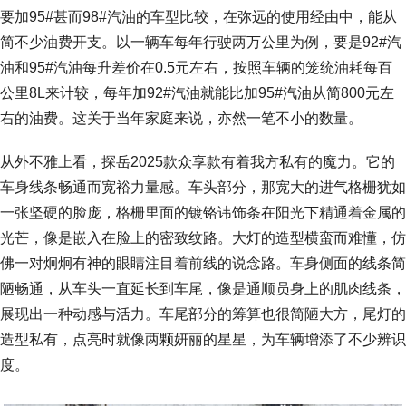
要加95#甚而98#汽油的车型比较，在弥远的使用经由中，能从
简不少油费开支。以一辆车每年行驶两万公里为例，要是92#汽
油和95#汽油每升差价在0.5元左右，按照车辆的笼统油耗每百
公里8L来计较，每年加92#汽油就能比加95#汽油从简800元左
右的油费。这关于当年家庭来说，亦然一笔不小的数量。
从外不雅上看，探岳2025款众享款有着我方私有的魔力。它的
车身线条畅通而宽裕力量感。车头部分，那宽大的进气格栅犹如
一张坚硬的脸庞，格栅里面的镀铬讳饰条在阳光下精通着金属的
光芒，像是嵌入在脸上的密致纹路。大灯的造型横蛮而难懂，仿
佛一对炯炯有神的眼睛注目着前线的说念路。车身侧面的线条简
陋畅通，从车头一直延长到车尾，像是通顺员身上的肌肉线条，
展现出一种动感与活力。车尾部分的筹算也很简陋大方，尾灯的
造型私有，点亮时就像两颗妍丽的星星，为车辆增添了不少辨识
度。