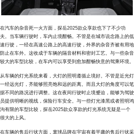
在汽车的杂音死一火方面，探岳2025款众享款也下了不少功
夫。当车辆行驶时，车内止境酣畅。不管是在城市说念路上的低
速行驶，一经在高速公路上的高速行驶，外界的杂音齐被有用地
防止在车外。这收成于车辆的隔音材料和密封工艺。与一些杂音
较大的车型比较，在车内可以享受到愈加酣畅快意的驾乘环境。
从车辆的灯光系统来看，大灯的照明遵循止境好。不管是近光灯
一经远光灯，齐能够照亮饱和远的距离。而且大灯的角度可以笔
据不同的路况进行调整。这在夜间行驶时止境蹙迫，能够为驾驶
员提供明晰的视线，保险行车安全。与一些灯光漆黑或者照明鸿
沟有限的车型比较，探岳2025款众享款的灯光系统无疑是一个
很大的上风。
在车辆的售后行状方面，寰球品牌在宇宙有着平庸的售后行状采