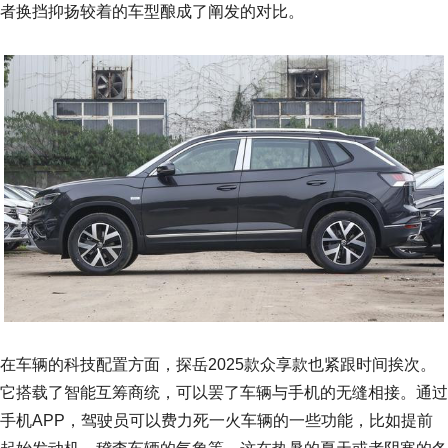
者换挡抑扬较着的车型酿成了阐发的对比。
在车辆的科技配置方面，探岳2025款众享款也紧跟时间挨次。
它搭载了智能互筹商统，可以罢了车辆与手机的无缝相接。通过
手机APP，驾驶员可以费力死一火车辆的一些功能，比如提前