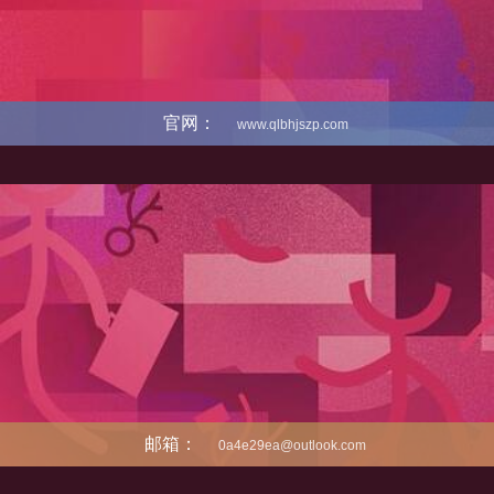
官网：
www.qlbhjszp.com
邮箱：
0a4e29ea@outlook.com