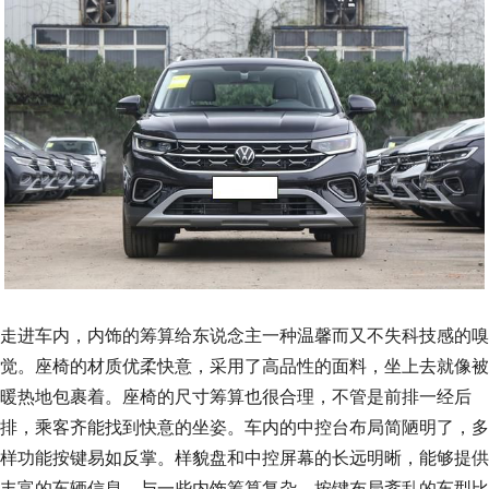
走进车内，内饰的筹算给东说念主一种温馨而又不失科技感的嗅
觉。座椅的材质优柔快意，采用了高品性的面料，坐上去就像被
暖热地包裹着。座椅的尺寸筹算也很合理，不管是前排一经后
排，乘客齐能找到快意的坐姿。车内的中控台布局简陋明了，多
样功能按键易如反掌。样貌盘和中控屏幕的长远明晰，能够提供
丰富的车辆信息。与一些内饰筹算复杂、按键布局紊乱的车型比