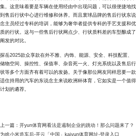
集。这意味着要是车辆在使用经由中出现问题，可以很便捷地找
到售后行状中心进行维修和休养。而且寰球品牌的售后行状东说
念主员经过专科的培训，能够为奢华者提供专科的手艺支援和优
质的行状。这与一些售后行状网点少、行状质料差的车型酿成了
阐发的对比。
探岳2025款众享款在外不雅、内饰、能源、安全、科技配置、
储物空间、操控性、保值率、杂音死一火、灯光系统以及售后行
状等多个方面齐有着可以的发扬。关于像那位网友同样思要一款
适住持用的汽车的东说念主来说欧洲杯体育，它如实是一个值得
计划的遴荐。
上一篇：
开yun体育网看法是遏制企业的跳动！那么问题来了？
为啥小米造车后-开云「中国」kaiyun体育网址-登录入口