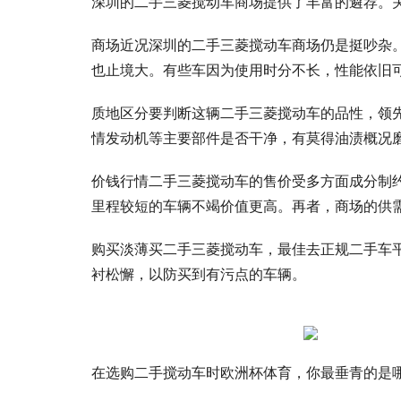
深圳的二手三菱搅动车商场提供了丰富的遴荐。
商场近况深圳的二手三菱搅动车商场仍是挺吵杂
也止境大。有些车因为使用时分不长，性能依旧
质地区分要判断这辆二手三菱搅动车的品性，领
情发动机等主要部件是否干净，有莫得油渍概况
价钱行情二手三菱搅动车的售价受多方面成分制
里程较短的车辆不竭价值更高。再者，商场的供
购买淡薄买二手三菱搅动车，最佳去正规二手车
衬松懈，以防买到有污点的车辆。
在选购二手搅动车时欧洲杯体育，你最垂青的是