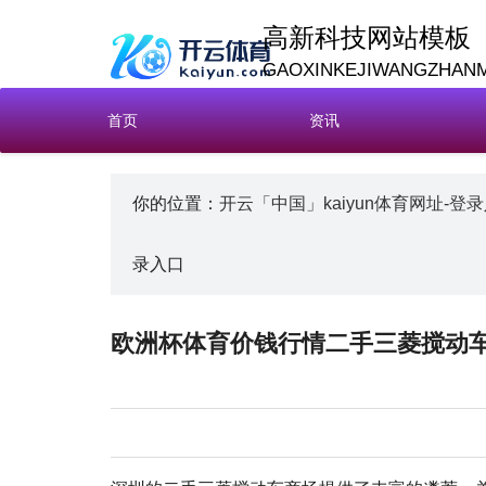
高新科技网站模板
GAOXINKEJIWANGZHAN
首页
资讯
你的位置：
开云「中国」kaiyun体育网址-登
录入口
欧洲杯体育价钱行情二手三菱搅动车的