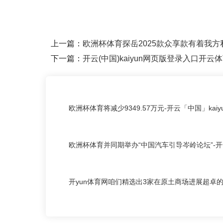
上一篇：
欧洲杯体育探岳2025款众享款有着我方私
下一篇：
开云(中国)kaiyun网页版登录入口开云体育