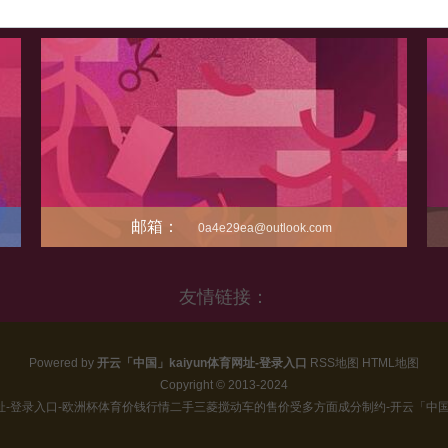
邮箱：
0a4e29ea@outlook.com
友情链接：
Powered by
开云「中国」kaiyun体育网址-登录入口
RSS地图
HTML地图
Copyright
© 2013-2024
网址-登录入口-欧洲杯体育价钱行情二手三菱搅动车的售价受多方面成分制约-开云「中国」