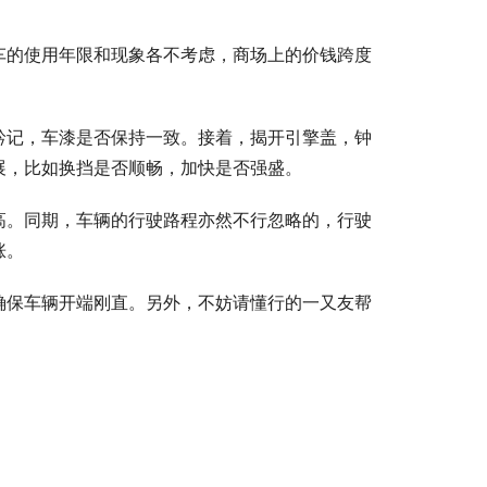
车的使用年限和现象各不考虑，商场上的价钱跨度
钤记，车漆是否保持一致。接着，揭开引擎盖，钟
展，比如换挡是否顺畅，加快是否强盛。
高。同期，车辆的行驶路程亦然不行忽略的，行驶
涨。
确保车辆开端刚直。另外，不妨请懂行的一又友帮